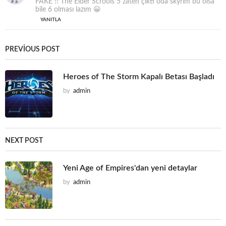
FAKE !! The Elder Scrools 5 zaten çıktı oda skyrim bu olsa
d
bile 6 olması lazım 😀
i
YANITLA
k
i
:
PREVIOUS POST
Heroes of The Storm Kapalı Betası Başladı
by
admin
NEXT POST
Yeni Age of Empires'dan yeni detaylar
by
admin