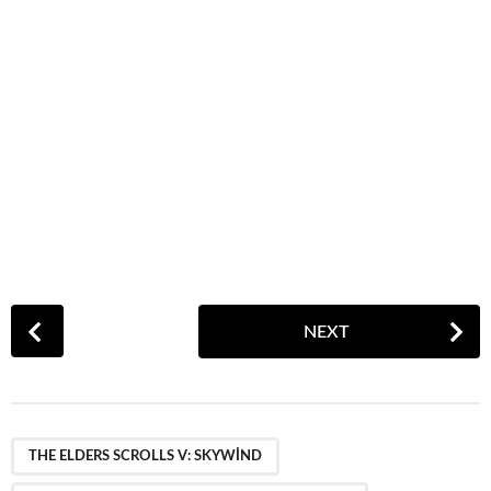
P
NEXT
o
s
t
P
,
,
,
a
THE ELDERS SCROLLS V: SKYWIND
g