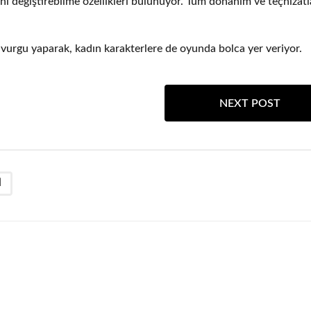
rini değiştirebilme özellikleri bulunuyor. Tüm donanım ve teçhizat
ne vurgu yaparak, kadın karakterlere de oyunda bolca yer veriyor.
NEXT POST
I