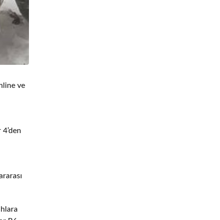
nline ve
.
r 4’den
ararası
ahlara