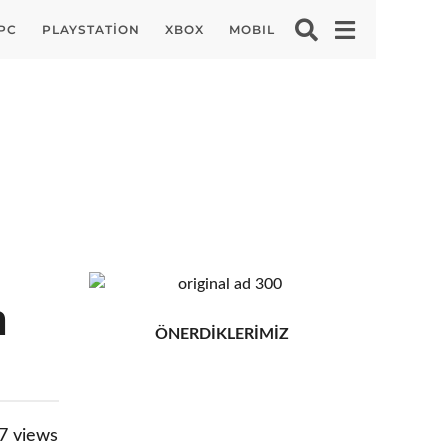
PC
PLAYSTATION
XBOX
MOBIL
n
ÖNERDİKLERİMİZ
7
views