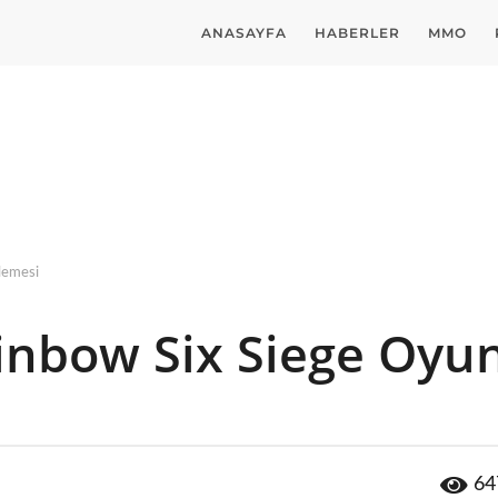
ANASAYFA
HABERLER
MMO
lemesi
inbow Six Siege Oyu
64