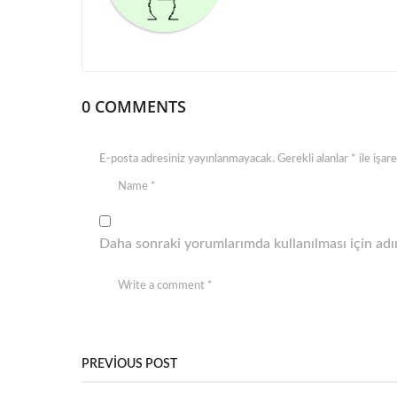
t
i
o
n
0 COMMENTS
E-posta adresiniz yayınlanmayacak.
Gerekli alanlar
*
ile işar
Daha sonraki yorumlarımda kullanılması için adım
PREVIOUS POST