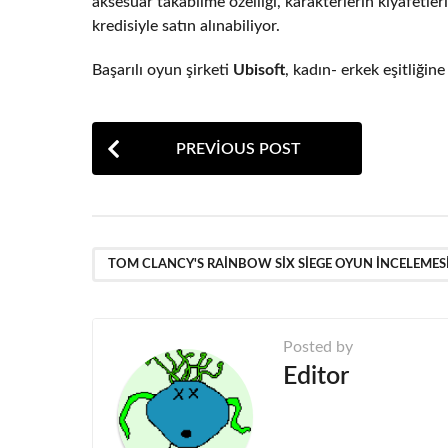
aksesuar takabilme özelliği, karakterlerin kıyafetle
kredisiyle satın alınabiliyor.
Başarılı oyun şirketi
Ubisoft
, kadın- erkek eşitliği
P
PREVIOUS POST
o
s
t
P
TOM CLANCY'S RAINBOW SIX SIEGE OYUN İNCELEMES
a
g
Posted by
i
Editor
n
a