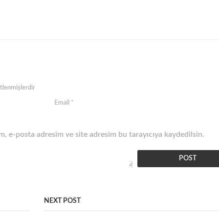
etlenmişlerdir
, e-posta adresim ve site adresim bu tarayıcıya kaydedilsin.
NEXT POST