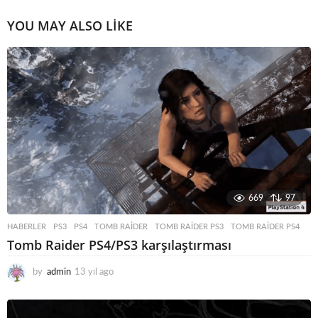
YOU MAY ALSO LIKE
669
97
HABERLER
PS3
,
PS4
,
TOMB RAIDER
,
TOMB RAIDER PS3
,
TOMB RAIDER PS4
Tomb Raider PS4/PS3 karşılaştırması
by
admin
13 yıl ago
1
3
y
ı