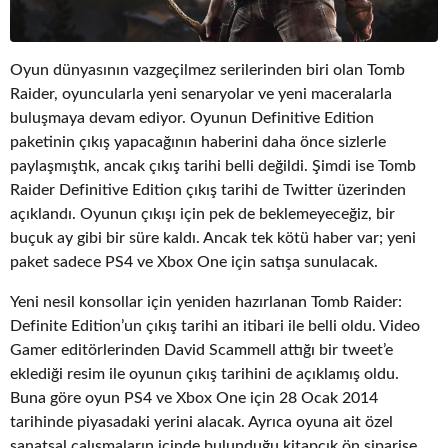
Oyun dünyasının vazgeçilmez serilerinden biri olan Tomb
Raider, oyuncularla yeni senaryolar ve yeni maceralarla
buluşmaya devam ediyor. Oyunun Definitive Edition
paketinin çıkış yapacağının haberini daha önce sizlerle
paylaşmıştık, ancak çıkış tarihi belli değildi. Şimdi ise Tomb
Raider Definitive Edition çıkış tarihi de Twitter üzerinden
açıklandı. Oyunun çıkışı için pek de beklemeyeceğiz, bir
buçuk ay gibi bir süre kaldı. Ancak tek kötü haber var; yeni
paket sadece PS4 ve Xbox One için satışa sunulacak.
Yeni nesil konsollar için yeniden hazırlanan Tomb Raider:
Definite Edition’un çıkış tarihi an itibari ile belli oldu. Video
Gamer editörlerinden David Scammell attığı bir tweet’e
eklediği resim ile oyunun çıkış tarihini de açıklamış oldu.
Buna göre oyun PS4 ve Xbox One için 28 Ocak 2014
tarihinde piyasadaki yerini alacak. Ayrıca oyuna ait özel
sanatsal çalışmaların içinde bulunduğu kitapçık ön siparişe