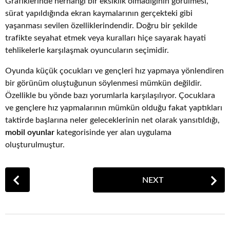
Grafiklerinde herhangi bir eksiklik olmadığının görülmesi,
sürat yapıldığında ekran kaymalarının gerçekteki gibi
yaşanması sevilen özelliklerindendir. Doğru bir şekilde
trafikte seyahat etmek veya kuralları hiçe sayarak hayati
tehlikelerle karşılaşmak oyuncuların seçimidir.
Oyunda küçük çocukları ve gençleri hız yapmaya yönlendiren
bir görünüm oluştuğunun söylenmesi mümkün değildir.
Özellikle bu yönde bazı yorumlarla karşılaşılıyor. Çocuklara
ve gençlere hız yapmalarının mümkün olduğu fakat yaptıkları
taktirde başlarına neler geleceklerinin net olarak yansıtıldığı,
mobil oyunlar
kategorisinde yer alan uygulama
oluşturulmuştur.
P
NEXT
o
s
t
P