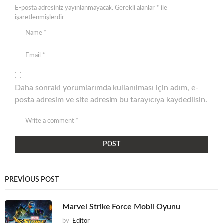
E-posta adresiniz yayınlanmayacak.
Gerekli alanlar
*
ile
işaretlenmişlerdir
Daha sonraki yorumlarımda kullanılması için adım, e-
posta adresim ve site adresim bu tarayıcıya kaydedilsin.
PREVIOUS POST
Marvel Strike Force Mobil Oyunu
by
Editor