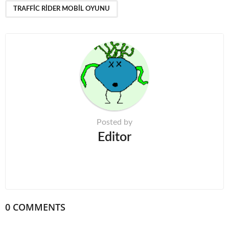
a
TRAFFIC RIDER MOBIL OYUNU
g
i
n
a
t
i
o
n
Posted by
Editor
0 COMMENTS