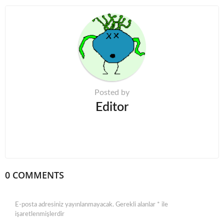
P
a
g
i
n
a
t
Posted by
i
Editor
o
n
0 COMMENTS
E-posta adresiniz yayınlanmayacak.
Gerekli alanlar
*
ile
işaretlenmişlerdir