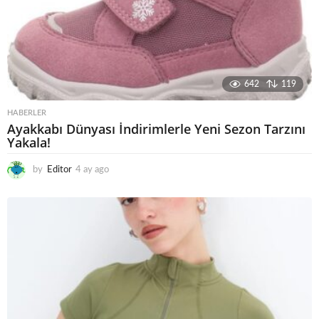
642
119
HABERLER
Ayakkabı Dünyası İndirimlerle Yeni Sezon Tarzını
Yakala!
by
Editor
4 ay ago
4
a
y
a
g
o