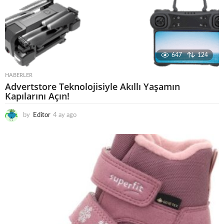
647
124
HABERLER
Advertstore Teknolojisiyle Akıllı Yaşamın
Kapılarını Açın!
by
Editor
4 ay ago
4
a
y
a
g
o