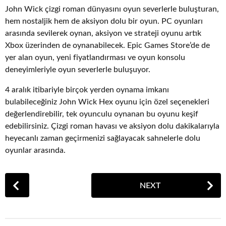
John Wick çizgi roman dünyasını oyun severlerle buluşturan,
hem nostaljik hem de aksiyon dolu bir oyun. PC oyunları
arasında sevilerek oynan, aksiyon ve strateji oyunu artık
Xbox üzerinden de oynanabilecek. Epic Games Store’de de
yer alan oyun, yeni fiyatlandırması ve oyun konsolu
deneyimleriyle oyun severlerle buluşuyor.
4 aralık itibariyle birçok yerden oynama imkanı
bulabileceğiniz John Wick Hex oyunu için özel seçenekleri
değerlendirebilir, tek oyunculu oynanan bu oyunu keşif
edebilirsiniz. Çizgi roman havası ve aksiyon dolu dakikalarıyla
heyecanlı zaman geçirmenizi sağlayacak sahnelerle dolu
oyunlar arasında.
P
NEXT
o
s
t