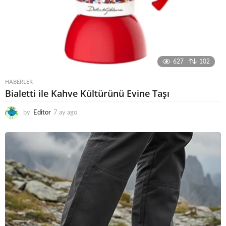
627
102
HABERLER
Bialetti ile Kahve Kültürünü Evine Taşı
by
Editor
7 ay ago
6
a
y
a
g
o