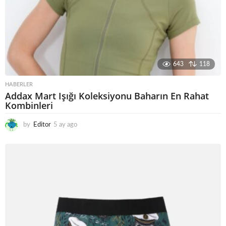
643
118
HABERLER
Addax Mart Işığı Koleksiyonu Baharın En Rahat
Kombinleri
by
Editor
5 ay ago
5
a
y
a
g
o