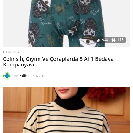
638
115
HABERLER
Colins İç Giyim Ve Çoraplarda 3 Al 1 Bedava
Kampanyası
by
Editor
5 ay ago
5
a
y
a
g
o