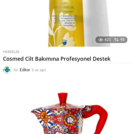
621
98
HABERLER
Cosmed Cilt Bakımına Profesyonel Destek
by
Editor
6 ay ago
6
a
y
a
g
o