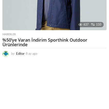
637
110
HABERLER
%50’ye Varan İndirim Sporthink Outdoor
Ürünlerinde
by
Editor
8 ay ago
7
a
y
a
g
o