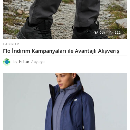
637
111
HABERLER
Flo İndirim Kampanyaları ile Avantajlı Alışveriş
by
Editor
7 ay ago
6
a
y
a
g
o