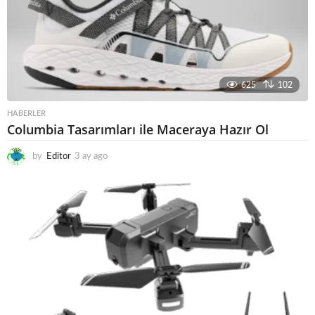
625
102
HABERLER
Columbia Tasarımları ile Maceraya Hazır Ol
by
Editor
3 ay ago
3
a
y
a
g
o