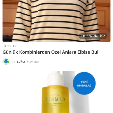
626
102
HABERLER
Günlük Kombinlerden Özel Anlara Elbise Bul
by
Editor
6 ay ago
6
a
y
a
g
o