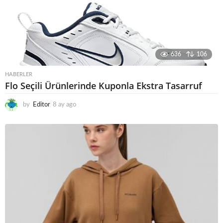
636
106
HABERLER
Flo Seçili Ürünlerinde Kuponla Ekstra Tasarruf
by
Editor
8 ay ago
8
a
y
a
g
o