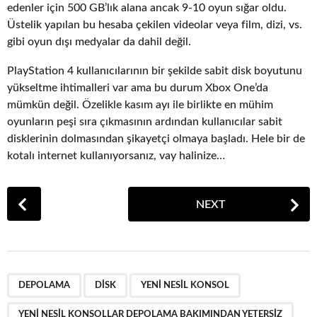
edenler için 500 GB’lık alana ancak 9-10 oyun sığar oldu.
Üstelik yapılan bu hesaba çekilen videolar veya film, dizi, vs.
gibi oyun dışı medyalar da dahil değil.
PlayStation 4 kullanıcılarının bir şekilde sabit disk boyutunu
yükseltme ihtimalleri var ama bu durum Xbox One’da
mümkün değil. Özelikle kasım ayı ile birlikte en mühim
oyunların peşi sıra çıkmasının ardından kullanıcılar sabit
disklerinin dolmasından şikayetçi olmaya başladı. Hele bir de
kotalı internet kullanıyorsanız, vay halinize…
P
NEXT
o
s
t
P
,
,
,
a
DEPOLAMA
DISK
YENI NESIL KONSOL
g
YENI NESIL KONSOLLAR DEPOLAMA BAKIMINDAN YETERSIZ