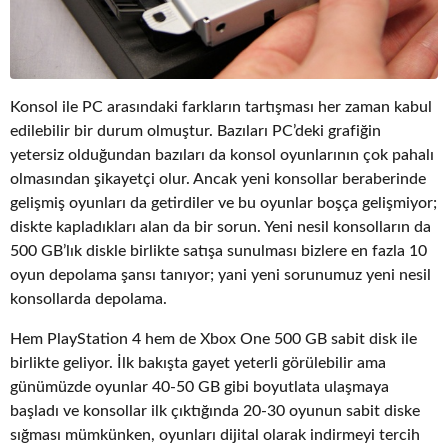
Konsol ile PC arasındaki farkların tartışması her zaman kabul
edilebilir bir durum olmuştur. Bazıları PC’deki grafiğin
yetersiz olduğundan bazıları da konsol oyunlarının çok pahalı
olmasından şikayetçi olur. Ancak yeni konsollar beraberinde
gelişmiş oyunları da getirdiler ve bu oyunlar boşça gelişmiyor;
diskte kapladıkları alan da bir sorun. Yeni nesil konsolların da
500 GB’lık diskle birlikte satışa sunulması bizlere en fazla 10
oyun depolama şansı tanıyor; yani yeni sorunumuz yeni nesil
konsollarda depolama.
Hem PlayStation 4 hem de Xbox One 500 GB sabit disk ile
birlikte geliyor. İlk bakışta gayet yeterli görülebilir ama
günümüzde oyunlar 40-50 GB gibi boyutlata ulaşmaya
başladı ve konsollar ilk çıktığında 20-30 oyunun sabit diske
sığması mümkünken, oyunları dijital olarak indirmeyi tercih