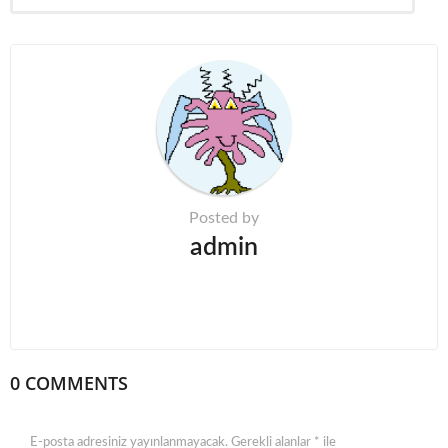
i
n
a
t
i
o
n
Posted by
admin
0 COMMENTS
E-posta adresiniz yayınlanmayacak.
Gerekli alanlar
*
ile