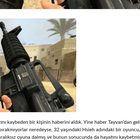
ı kaybeden bir kişinin haberini aldık. Yine haber Tayvan’dan gel
 bırakmıyorlar neredeyse. 32 yaşındaki Hsieh adındaki bir oyuncu
aralıksız oyuna dalmış ve bunun sonucunda da hayatını kaybetmiş