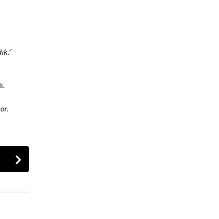
n
ık.”
ı.
or.