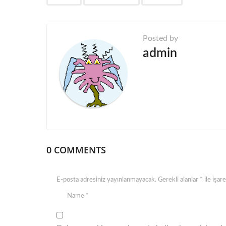
a
g
Posted by
i
admin
n
a
t
i
o
n
0 COMMENTS
E-posta adresiniz yayınlanmayacak.
Gerekli alanlar
*
ile işar