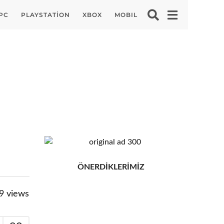
PC
PLAYSTATION
XBOX
MOBIL
ÖNERDİKLERİMİZ
9
views