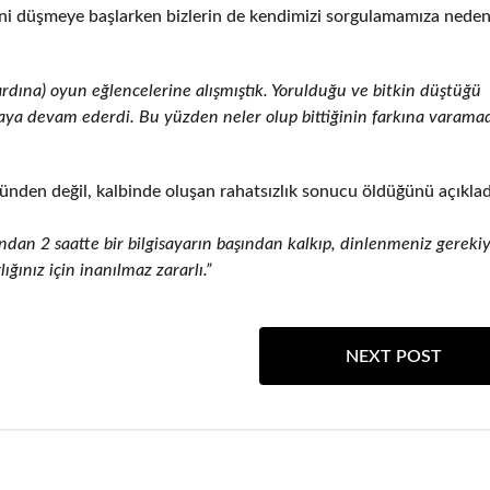
eni düşmeye başlarken bizlerin de kendimizi sorgulamamıza nede
rdına) oyun eğlencelerine alışmıştık. Yorulduğu ve bitkin düştüğü
ya devam ederdi. Bu yüzden neler olup bittiğinin farkına varamad
nden değil, kalbinde oluşan rahatsızlık sonucu öldüğünü açıklad
n 2 saatte bir bilgisayarın başından kalkıp, dinlenmeniz gerekiy
ınız için inanılmaz zararlı.”
NEXT POST