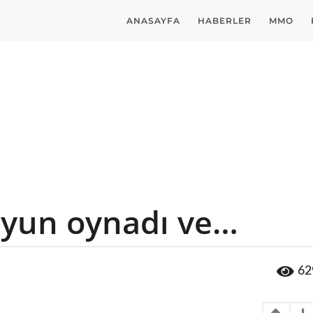
ANASAYFA
HABERLER
MMO
oyun oynadı ve…
62