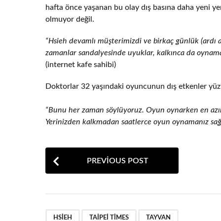
hafta önce yaşanan bu olay dış basına daha yeni y
olmuyor değil.
“Hsieh devamlı müşterimizdi ve birkaç günlük (ardı a
zamanlar sandalyesinde uyuklar, kalkınca da oynama
(internet kafe sahibi)
Doktorlar 32 yaşındaki oyuncunun dış etkenler yüzü
“Bunu her zaman söylüyoruz. Oyun oynarken en azında
Yerinizden kalkmadan saatlerce oyun oynamanız sağlığ
P
PREVIOUS POST
o
s
t
,
,
P
HSIEH
TAIPEI TIMES
TAYVAN