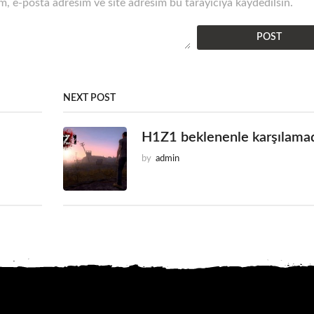
, e-posta adresim ve site adresim bu tarayıcıya kaydedilsin.
NEXT POST
H1Z1 beklenenle karşılama
by
admin