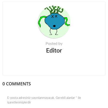
i
n
a
t
i
o
n
Posted by
Editor
0 COMMENTS
E-posta adresiniz yayınlanmayacak.
Gerekli alanlar
*
ile
işaretlenmişlerdir