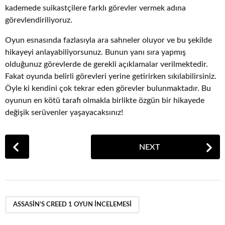
kademede suikastçilere farklı görevler vermek adına
görevlendiriliyoruz.
Oyun esnasında fazlasıyla ara sahneler oluyor ve bu şekilde
hikayeyi anlayabiliyorsunuz. Bunun yanı sıra yapmış
olduğunuz görevlerde de gerekli açıklamalar verilmektedir.
Fakat oyunda belirli görevleri yerine getirirken sıkılabilirsiniz.
Öyle ki kendini çok tekrar eden görevler bulunmaktadır. Bu
oyunun en kötü tarafı olmakla birlikte özgün bir hikayede
değişik serüvenler yaşayacaksınız!
P
NEXT
o
s
t
P
a
ASSASIN’S CREED 1 OYUN İNCELEMESI
g