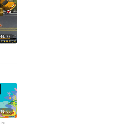
77
85
INE
,