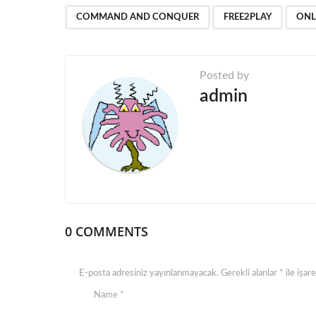
,
,
P
COMMAND AND CONQUER
FREE2PLAY
ONL
a
g
Posted by
i
admin
n
a
t
i
o
n
0 COMMENTS
E-posta adresiniz yayınlanmayacak.
Gerekli alanlar
*
ile işar