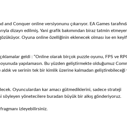
and and Conquer online versiyonunu çıkarıyor. EA Games tarafın
arıyla dizayn edilmiş. Yani grafik bakımından biraz tatmin etmey
gözüküyor. Oyuna online özelliğinin eklenecek olması ise en keyif
çıklamalar geldi : “Online olarak birçok puzzle oyunu, FPS ve RP
teji oyunuda yapılamasın. Bu yüzden geliştirmekte olduğumuz Co
aldık ve serinin tek bir kimlik üzerine kalmadan geliştirebileceği
ilecek. Oyunculardan kar amacı gütmediklerini, sadece strateji
i söyleyen yönetecilere buradan büyük bir alkış gönderiyoruz.
agmanı izleyebilirsiniz.