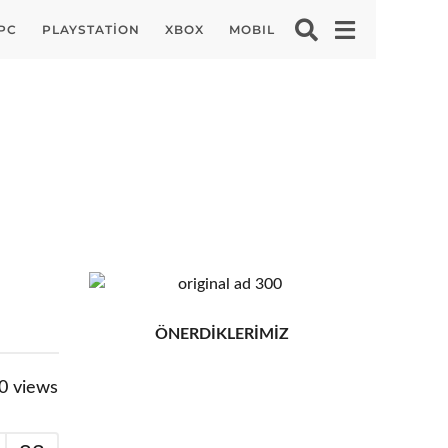
PC
PLAYSTATION
XBOX
MOBIL
ÖNERDİKLERİMİZ
0
views