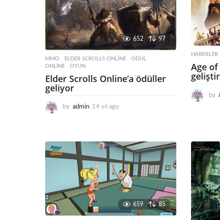
652
97
HABERLER
MMO
ELDER SCROLLS ONLINE
,
ÖDÜL
,
Age of
ONLINE
,
OYUN
gelişt
Elder Scrolls Online’a ödüller
geliyor
by
by
admin
14 yıl ago
1
4
y
ı
l
a
g
o
659
85