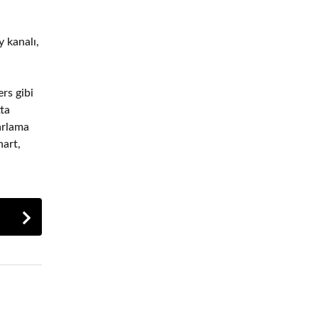
 kanalı,
rs gibi
tta
arlama
nart,