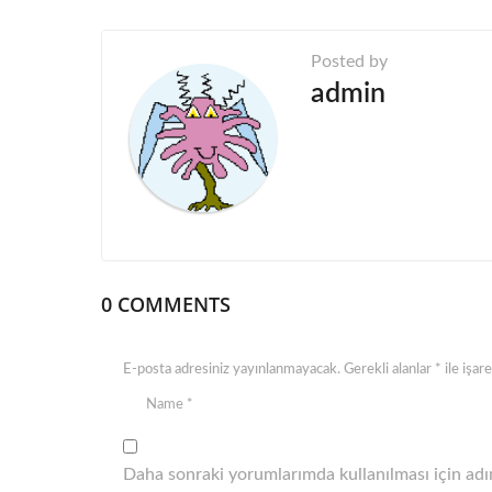
a
g
Posted by
i
admin
n
a
t
i
o
n
0 COMMENTS
E-posta adresiniz yayınlanmayacak.
Gerekli alanlar
*
ile işar
Daha sonraki yorumlarımda kullanılması için adım