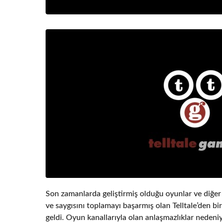
Son zamanlarda geliştirmiş olduğu oyunlar ve diğer o
ve saygısını toplamayı başarmış olan Telltale’den bi
geldi. Oyun kanallarıyla olan anlaşmazlıklar nedeni