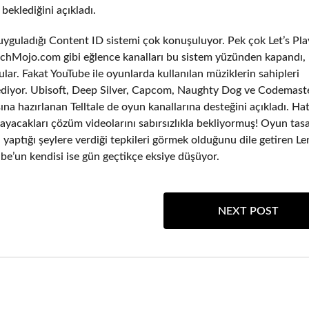
beklediğini açıkladı.
guladığı Content ID sistemi çok konuşuluyor. Pek çok Let’s Play
atchMojo.com gibi eğlence kanalları bu sistem yüzünden kapandı,
ular. Fakat YouTube ile oyunlarda kullanılan müziklerin sahipleri
ediyor. Ubisoft, Deep Silver, Capcom, Naughty Dog ve Codemaste
na hazırlanan Telltale de oyun kanallarına desteğini açıkladı. Ha
yacakları çözüm videolarını sabırsızlıkla bekliyormuş! Oyun tas
yaptığı şeylere verdiği tepkileri görmek olduğunu dile getiren Le
be’un kendisi ise gün geçtikçe eksiye düşüyor.
NEXT POST