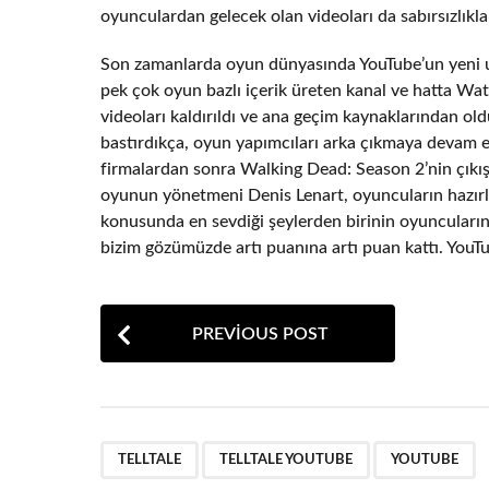
oyunculardan gelecek olan videoları da sabırsızlıkla 
Son zamanlarda oyun dünyasında YouTube’un yeni uy
pek çok oyun bazlı içerik üreten kanal ve hatta W
videoları kaldırıldı ve ana geçim kaynaklarından old
bastırdıkça, oyun yapımcıları arka çıkmaya devam 
firmalardan sonra Walking Dead: Season 2’nin çıkışı
oyunun yönetmeni Denis Lenart, oyuncuların hazırla
konusunda en sevdiği şeylerden birinin oyuncuların 
bizim gözümüzde artı puanına artı puan kattı. YouTu
P
PREVIOUS POST
o
s
t
,
,
P
TELLTALE
TELLTALE YOUTUBE
YOUTUBE