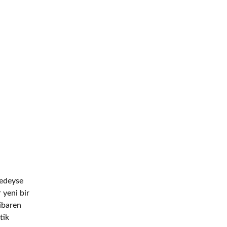
redeyse
 yeni bir
ibaren
tik