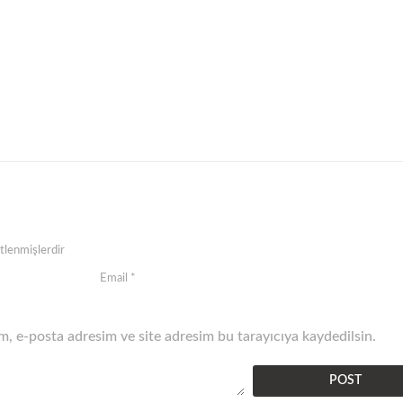
etlenmişlerdir
, e-posta adresim ve site adresim bu tarayıcıya kaydedilsin.