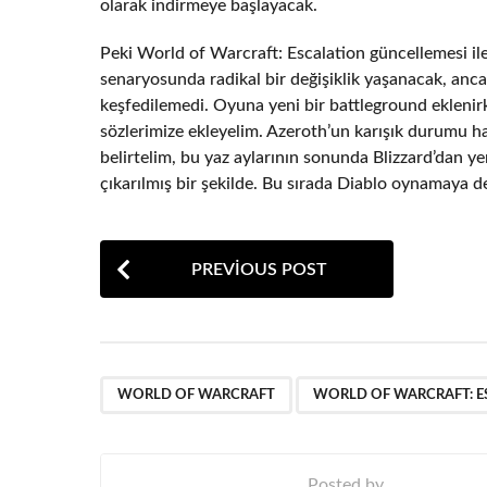
olarak indirmeye başlayacak.
Peki World of Warcraft: Escalation güncellemesi ile 
senaryosunda radikal bir değişiklik yaşanacak, anca
keşfedilemedi. Oyuna yeni bir battleground eklenirk
sözlerimize ekleyelim. Azeroth’un karışık durumu 
belirtelim, bu yaz aylarının sonunda Blizzard’dan y
çıkarılmış bir şekilde. Bu sırada Diablo oynamaya 
P
PREVIOUS POST
o
s
t
,
P
WORLD OF WARCRAFT
WORLD OF WARCRAFT: E
a
g
Posted by