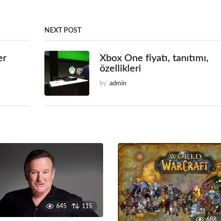
NEXT POST
er
Xbox One fiyatı, tanıtımı,
özellikleri
by
admin
645
115
688