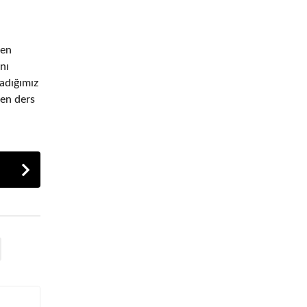
len
nı
adığımız
den ders