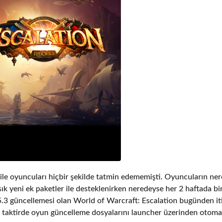
ile oyuncuları hiçbir şekilde tatmin edememişti. Oyuncuların ne
k yeni ek paketler ile desteklenirken neredeyse her 2 haftada bir
 5.3 güncellemesi olan World of Warcraft: Escalation bugünden it
z taktirde oyun güncelleme dosyalarını launcher üzerinden otoma