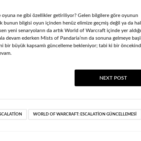
oyuna ne gibi özellikler getiriliyor? Gelen bilgilere göre oyunun
k bunun bilgisi oyun içinden henüz elimize geçmiş değil ya da ha
en yeni senaryoların da artık World of Warcraft içinde yer aldığı
hala devam ederken Mists of Pandaria’nın da sonuna gelmeye başl
eni bir büyük kapsamlı güncelleme bekleniyor; tabi ki bir öncekin
devam.
NEXT POST
,
SCALATION
WORLD OF WARCRAFT: ESCALATION GÜNCELLEMESI