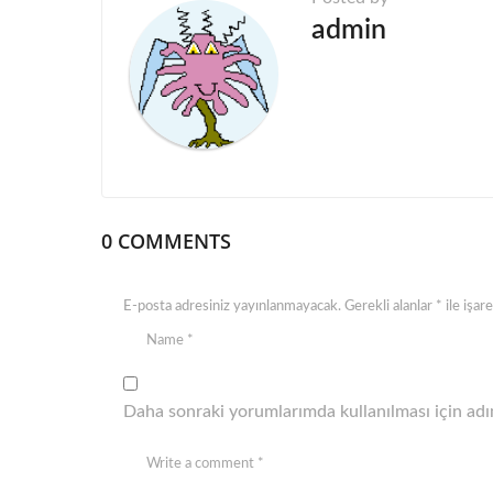
i
admin
n
a
t
i
o
n
0 COMMENTS
E-posta adresiniz yayınlanmayacak.
Gerekli alanlar
*
ile işar
Daha sonraki yorumlarımda kullanılması için adım