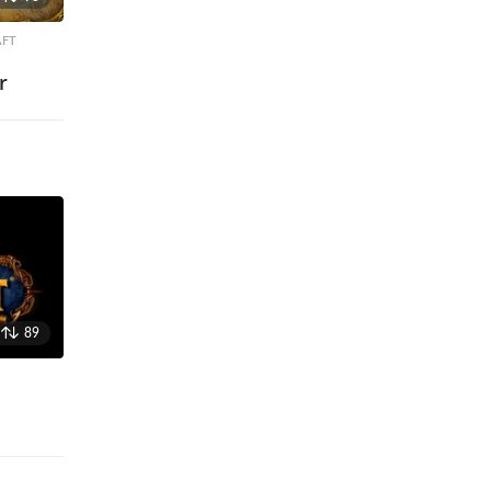
AFT
,
r
89