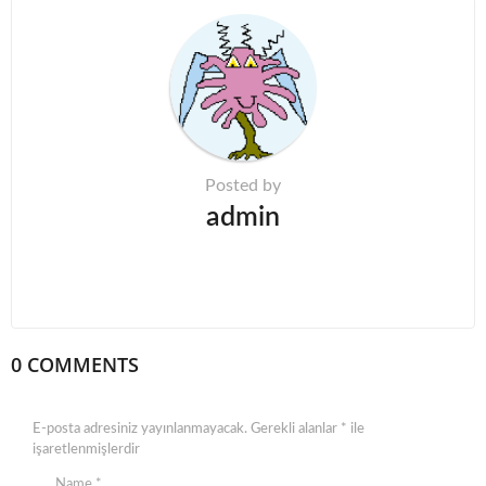
i
n
a
t
i
o
n
Posted by
admin
0 COMMENTS
E-posta adresiniz yayınlanmayacak.
Gerekli alanlar
*
ile
işaretlenmişlerdir