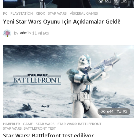
652
105
PC
,
PLAYSTATION
,
XBOX
STAR WARS
,
VISCERAL GAMES
Yeni Star Wars Oyunu İçin Açıklamalar Geldi!
by
admin
11 yıl ago
1
1
y
ı
l
a
g
o
644
93
HABERLER
GAME
,
STAR WARS
,
STAR WARS: BATTLEFRONT
,
STAR WARS: BATTLEFRONT TEST
Star Wars: Battlefront test ediliyor