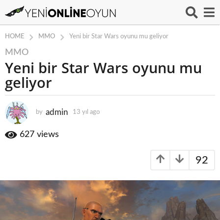
MMO
HOME
Yeni bir Star Wars oyunu mu geliyor
MMO
1
Yeni bir Star Wars oyunu mu
3
y
geliyor
ı
l
a
admin
by
13 yıl ago
1
3
g
y
627
views
o
ı
1
l
3
92
a
g
y
o
ı
l
a
g