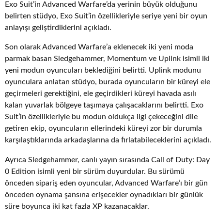
Exo Suit’in Advanced Warfare’da yerinin büyük olduğunu
belirten stüdyo, Exo Suit’in özellikleriyle seriye yeni bir oyun
anlayışı geliştirdiklerini açıkladı.
Son olarak Advanced Warfare’a eklenecek iki yeni moda
parmak basan Sledgehammer, Momentum ve Uplink isimli iki
yeni modun oyuncuları beklediğini belirtti. Uplink modunu
oyunculara anlatan stüdyo, burada oyuncuların bir küreyi ele
geçirmeleri gerektiğini, ele geçirdikleri küreyi havada asılı
kalan yuvarlak bölgeye taşımaya çalışacaklarını belirtti. Exo
Suit’in özellikleriyle bu modun oldukça ilgi çekeceğini dile
getiren ekip, oyuncuların ellerindeki küreyi zor bir durumla
karşılaştıklarında arkadaşlarına da fırlatabileceklerini açıkladı.
Ayrıca Sledgehammer, canlı yayın sırasında Call of Duty: Day
0 Edition isimli yeni bir sürüm duyurdular. Bu sürümü
önceden sipariş eden oyuncular, Advanced Warfare’ı bir gün
önceden oynama şansına erişecekler oynadıkları bir günlük
süre boyunca iki kat fazla XP kazanacaklar.