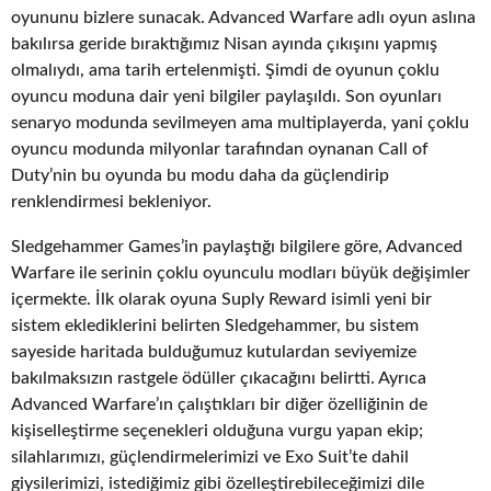
oyununu bizlere sunacak. Advanced Warfare adlı oyun aslına
bakılırsa geride bıraktığımız Nisan ayında çıkışını yapmış
olmalıydı, ama tarih ertelenmişti. Şimdi de oyunun çoklu
oyuncu moduna dair yeni bilgiler paylaşıldı. Son oyunları
senaryo modunda sevilmeyen ama multiplayerda, yani çoklu
oyuncu modunda milyonlar tarafından oynanan Call of
Duty’nin bu oyunda bu modu daha da güçlendirip
renklendirmesi bekleniyor.
Sledgehammer Games’in paylaştığı bilgilere göre, Advanced
Warfare ile serinin çoklu oyunculu modları büyük değişimler
içermekte. İlk olarak oyuna Suply Reward isimli yeni bir
sistem eklediklerini belirten Sledgehammer, bu sistem
sayeside haritada bulduğumuz kutulardan seviyemize
bakılmaksızın rastgele ödüller çıkacağını belirtti. Ayrıca
Advanced Warfare’ın çalıştıkları bir diğer özelliğinin de
kişiselleştirme seçenekleri olduğuna vurgu yapan ekip;
silahlarımızı, güçlendirmelerimizi ve Exo Suit’te dahil
giysilerimizi, istediğimiz gibi özelleştirebileceğimizi dile