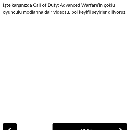
İşte karşınızda Call of Duty: Advanced Warfare’in çoklu
oyunculu modlarına dair videosu, bol keyifli seyirler diliyoruz.
P