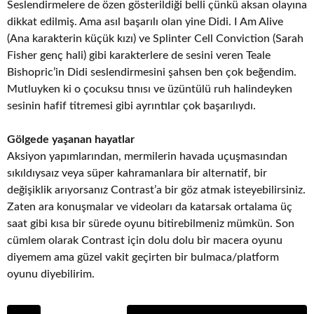
Seslendirmelere de özen gösterildiği belli çünkü aksan olayına
dikkat edilmiş. Ama asıl başarılı olan yine Didi. I Am Alive
(Ana karakterin küçük kızı) ve Splinter Cell Conviction (Sarah
Fisher genç hali) gibi karakterlere de sesini veren Teale
Bishopric’in Didi seslendirmesini şahsen ben çok beğendim.
Mutluyken ki o çocuksu tınısı ve üzüntülü ruh halindeyken
sesinin hafif titremesi gibi ayrıntılar çok başarılıydı.
Gölgede yaşanan hayatlar
Aksiyon yapımlarından, mermilerin havada uçuşmasından
sıkıldıysaız veya süper kahramanlara bir alternatif, bir
değişiklik arıyorsanız Contrast’a bir göz atmak isteyebilirsiniz.
Zaten ara konuşmalar ve videoları da katarsak ortalama üç
saat gibi kısa bir sürede oyunu bitirebilmeniz mümkün. Son
cümlem olarak Contrast için dolu dolu bir macera oyunu
diyemem ama güzel vakit geçirten bir bulmaca/platform
oyunu diyebilirim.
P