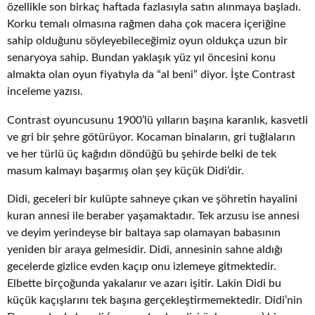
özellikle son birkaç haftada fazlasıyla satın alınmaya başladı.
Korku temalı olmasına rağmen daha çok macera içeriğine
sahip olduğunu söyleyebileceğimiz oyun oldukça uzun bir
senaryoya sahip. Bundan yaklaşık yüz yıl öncesini konu
almakta olan oyun fiyatıyla da “al beni” diyor. İşte Contrast
inceleme yazısı.
Contrast oyuncusunu 1900’lü yılların başına karanlık, kasvetli
ve gri bir şehre götürüyor. Kocaman binaların, gri tuğlaların
ve her türlü üç kağıdın döndüğü bu şehirde belki de tek
masum kalmayı başarmış olan şey küçük Didi’dir.
Didi, geceleri bir kulüpte sahneye çıkan ve şöhretin hayalini
kuran annesi ile beraber yaşamaktadır. Tek arzusu ise annesi
ve deyim yerindeyse bir baltaya sap olamayan babasının
yeniden bir araya gelmesidir. Didi, annesinin sahne aldığı
gecelerde gizlice evden kaçıp onu izlemeye gitmektedir.
Elbette birçoğunda yakalanır ve azarı işitir. Lakin Didi bu
küçük kaçışlarını tek başına gerçekleştirmemektedir. Didi’nin