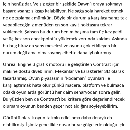
için henüz dar. Ve siz eğer bir şekilde Dawn’ı oraya sokmayı
başardıysanız sıkışıp kalabiliyor. Ne sağa sola hareket etmek
ne de zıplamak mümkün. Böyle bir durumla karşılaşırsanız tek
yapabileceğiniz menüden en son kayıt noktasını tekrar
yüklemek. Şahsen bu durum benim başıma tam üç kez geldi
ve üç kez son checkpoint’u yüklemek zorunda kaldım. Aslında
bu bug biraz da şans meselesi ve oyunu çok etkileyen bir
durum değil ama olmasaymış elbette daha iyi olurmuş.
Unreal Engine 3 grafik motoru ile geliştirilen Contrast için
makine dostu diyebilirim. Mekanlar ve karakterler 3D olarak
tasarlanmış. Oyun piyasasının “kodaman” oyunları ile
karşılaştırmak hata olur çünkü macera, platform ve bulmaca
odaklı oyunlarda görüntü her daim senaryodan sonra gelir.
Bu yüzden ben de Contrast’ı bu kritere göre değerlendirecek
olursam oyunun benden geçer not aldığını söyleyebilirim.
Görüntü olarak oyun tatmin edici ama daha detaylı da
olabilirmiş. İşimiz genellikle duvarlar ve gölgelerle olduğu için