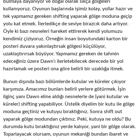
bulmaya dayanıyor ve doğal olarak sıkça gölgeleri
kullanıyoruz. Oyunun başlarında işimiz kolay, yollar hazır ve
tek yapmamız gereken shifting yaparak gölge moduna geçip
yolu kat etmek. İlerledikçe de seviye birazcık daha artıyor.
Öyle ki bazı nesneleri hareket ettirerek kendi yolumuzu
kendimiz çiziyoruz. Örneğin insan boyutundaki karton bir
posteri duvara yakınlaştırsak gölgesi küçülüyor,
uzaklaştırırsak büyüyor. Yapmamız gereken de tahmin
edeceğiniz üzere Dawn’ı ilerletebilecek derecede bir yol
hazırlamak ve posteri ona göre belirli bir uzaklığa itmek.
Bunun dışında bazı bölümlerde kutular ve küreler çıkıyor
karşımıza. Amacımız bunları belirli yerlere götürmek. İşin
ilginç yanı Dawn eline aldığı nesnelerle de (yani kutular ve
küreler) shifting yapabiliyor. Üstelik diyelim bir kutu ile gölge
moduna geçtiniz ve kutuyu bıraktığınız. Sonra shift out
yaparak gölge modundan çıktınız. Peki, kutuya ne oldu? Bu
durumda kutu bıraktığınız yerde kalıyor, yani bir gölge olarak.
Toparlayacak olursam, oyunun mekaniği bundan ibaret ve