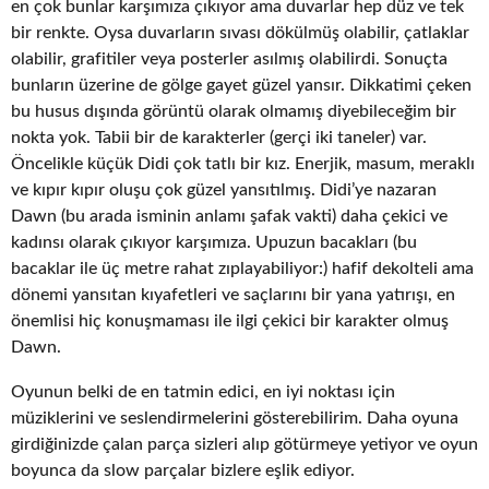
en çok bunlar karşımıza çıkıyor ama duvarlar hep düz ve tek
bir renkte. Oysa duvarların sıvası dökülmüş olabilir, çatlaklar
olabilir, grafitiler veya posterler asılmış olabilirdi. Sonuçta
bunların üzerine de gölge gayet güzel yansır. Dikkatimi çeken
bu husus dışında görüntü olarak olmamış diyebileceğim bir
nokta yok. Tabii bir de karakterler (gerçi iki taneler) var.
Öncelikle küçük Didi çok tatlı bir kız. Enerjik, masum, meraklı
ve kıpır kıpır oluşu çok güzel yansıtılmış. Didi’ye nazaran
Dawn (bu arada isminin anlamı şafak vakti) daha çekici ve
kadınsı olarak çıkıyor karşımıza. Upuzun bacakları (bu
bacaklar ile üç metre rahat zıplayabiliyor:) hafif dekolteli ama
dönemi yansıtan kıyafetleri ve saçlarını bir yana yatırışı, en
önemlisi hiç konuşmaması ile ilgi çekici bir karakter olmuş
Dawn.
Oyunun belki de en tatmin edici, en iyi noktası için
müziklerini ve seslendirmelerini gösterebilirim. Daha oyuna
girdiğinizde çalan parça sizleri alıp götürmeye yetiyor ve oyun
boyunca da slow parçalar bizlere eşlik ediyor.