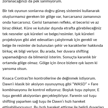
zorlanacağınızı da pek sanmıyorum.
Bir tek oyunun sonlarına doğru güneş sistemini kullanarak
oluşturmamız gereken bir gölge var, harcarsanız zamanınızı
onda harcarsınız. Gerisi tamamen refleks, el becerisi ve az
biraz dikkat. Küre ve kutular dışında etrafta görebileceğiniz
tek nesneler ışık küreleri ve belge/resimler. Işık küreleri
projeksiyon gibi alet edevatları çalıştırmak için gerekli ve
belge ile resimler de bulunulan şehir ve karakterler hakkında
birkaç ek bilgi veriyor. Bu arada, her duvara shifting
yapamadığınızı da bilmenizi isterim. Sonuçta karanlık bir
ortamda gölge olmaz. Gölge için önce bizlere ışık lazım ki
yansıma olsun.
Kısaca Contras’tın kontrollerine de değinmek istiyorum.
Dawn’ı klasik bir aksiyon oyunuymuş gibi “WASD” + Fare
kombinasyonu ile kontrol ediyoruz. Boşluk tuşu zıplıyor, E
tuşu gerekli aksiyonları gerçekleştiriyor. Farenin sol tuşu
shifting yaparken sağ tuşu ile Dawn’ı hızlı hareket
ettirebiliyorsunuz. Bu hızlı hareket ettirme ile belirli duvarları