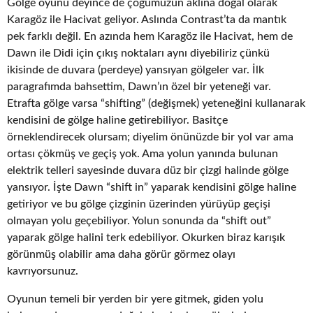
Gölge oyunu deyince de çoğumuzun aklına doğal olarak
Karagöz ile Hacivat geliyor. Aslında Contrast’ta da mantık
pek farklı değil. En azında hem Karagöz ile Hacivat, hem de
Dawn ile Didi için çıkış noktaları aynı diyebiliriz çünkü
ikisinde de duvara (perdeye) yansıyan gölgeler var. İlk
paragrafımda bahsettim, Dawn’ın özel bir yeteneği var.
Etrafta gölge varsa “shifting” (değişmek) yeteneğini kullanarak
kendisini de gölge haline getirebiliyor. Basitçe
örneklendirecek olursam; diyelim önünüzde bir yol var ama
ortası çökmüş ve geçiş yok. Ama yolun yanında bulunan
elektrik telleri sayesinde duvara düz bir çizgi halinde gölge
yansıyor. İşte Dawn “shift in” yaparak kendisini gölge haline
getiriyor ve bu gölge çizginin üzerinden yürüyüp geçişi
olmayan yolu geçebiliyor. Yolun sonunda da “shift out”
yaparak gölge halini terk edebiliyor. Okurken biraz karışık
görünmüş olabilir ama daha görür görmez olayı
kavrıyorsunuz.
Oyunun temeli bir yerden bir yere gitmek, giden yolu