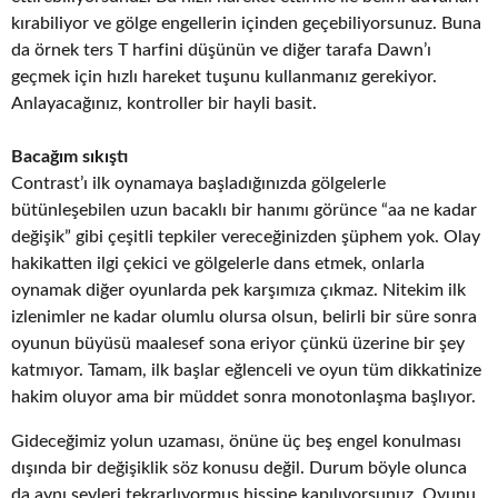
kırabiliyor ve gölge engellerin içinden geçebiliyorsunuz. Buna
da örnek ters T harfini düşünün ve diğer tarafa Dawn’ı
geçmek için hızlı hareket tuşunu kullanmanız gerekiyor.
Anlayacağınız, kontroller bir hayli basit.
Bacağım sıkıştı
Contrast’ı ilk oynamaya başladığınızda gölgelerle
bütünleşebilen uzun bacaklı bir hanımı görünce “aa ne kadar
değişik” gibi çeşitli tepkiler vereceğinizden şüphem yok. Olay
hakikatten ilgi çekici ve gölgelerle dans etmek, onlarla
oynamak diğer oyunlarda pek karşımıza çıkmaz. Nitekim ilk
izlenimler ne kadar olumlu olursa olsun, belirli bir süre sonra
oyunun büyüsü maalesef sona eriyor çünkü üzerine bir şey
katmıyor. Tamam, ilk başlar eğlenceli ve oyun tüm dikkatinize
hakim oluyor ama bir müddet sonra monotonlaşma başlıyor.
Gideceğimiz yolun uzaması, önüne üç beş engel konulması
dışında bir değişiklik söz konusu değil. Durum böyle olunca
da aynı şeyleri tekrarlıyormuş hissine kapılıyorsunuz. Oyunu