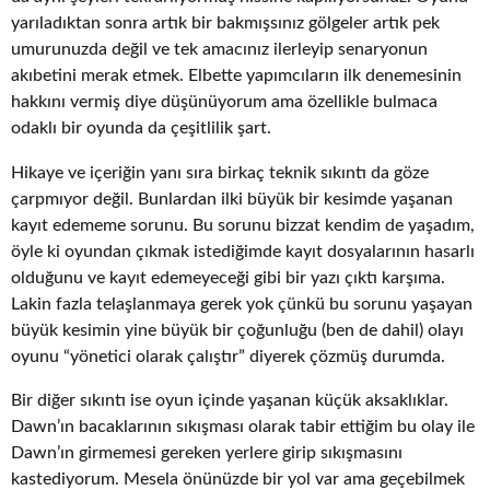
yarıladıktan sonra artık bir bakmışsınız gölgeler artık pek
umurunuzda değil ve tek amacınız ilerleyip senaryonun
akıbetini merak etmek. Elbette yapımcıların ilk denemesinin
hakkını vermiş diye düşünüyorum ama özellikle bulmaca
odaklı bir oyunda da çeşitlilik şart.
Hikaye ve içeriğin yanı sıra birkaç teknik sıkıntı da göze
çarpmıyor değil. Bunlardan ilki büyük bir kesimde yaşanan
kayıt edememe sorunu. Bu sorunu bizzat kendim de yaşadım,
öyle ki oyundan çıkmak istediğimde kayıt dosyalarının hasarlı
olduğunu ve kayıt edemeyeceği gibi bir yazı çıktı karşıma.
Lakin fazla telaşlanmaya gerek yok çünkü bu sorunu yaşayan
büyük kesimin yine büyük bir çoğunluğu (ben de dahil) olayı
oyunu “yönetici olarak çalıştır” diyerek çözmüş durumda.
Bir diğer sıkıntı ise oyun içinde yaşanan küçük aksaklıklar.
Dawn’ın bacaklarının sıkışması olarak tabir ettiğim bu olay ile
Dawn’ın girmemesi gereken yerlere girip sıkışmasını
kastediyorum. Mesela önünüzde bir yol var ama geçebilmek