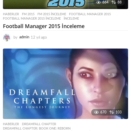
664
88
HABERLER
FM 2015
,
FM 2015 INCELEME
,
FOOTBALL MANAGER 2015
,
FOOTBALL MANAGER 2015 INCELEME
,
INCELEME
Football Manager 2015 İnceleme
by
admin
12 yıl ago
1
2
y
ı
l
a
g
o
670
103
HABERLER
DREAMFALL CHAPTER
,
DREAMFALL CHAPTER: BOOK ONE: REBORN
,