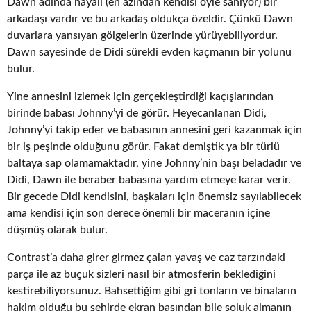
Dawn adında hayali (en azından kendisi öyle sanıyor) bir
arkadaşı vardır ve bu arkadaş oldukça özeldir. Çünkü Dawn
duvarlara yansıyan gölgelerin üzerinde yürüyebiliyordur.
Dawn sayesinde de Didi sürekli evden kaçmanın bir yolunu
bulur.
Yine annesini izlemek için gerçekleştirdiği kaçışlarından
birinde babası Johnny’yi de görür. Heyecanlanan Didi,
Johnny’yi takip eder ve babasının annesini geri kazanmak için
bir iş peşinde olduğunu görür. Fakat demiştik ya bir türlü
baltaya sap olamamaktadır, yine Johnny’nin başı beladadır ve
Didi, Dawn ile beraber babasına yardım etmeye karar verir.
Bir gecede Didi kendisini, başkaları için önemsiz sayılabilecek
ama kendisi için son derece önemli bir maceranın içine
düşmüş olarak bulur.
Contrast’a daha girer girmez çalan yavaş ve caz tarzındaki
parça ile az buçuk sizleri nasıl bir atmosferin beklediğini
kestirebiliyorsunuz. Bahsettiğim gibi gri tonların ve binaların
hakim olduğu bu şehirde ekran başından bile soluk almanın