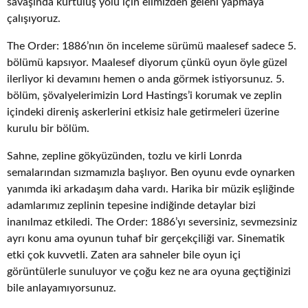
savaşında kurtuluş yolu için elimizden geleni yapmaya
çalışıyoruz.
The Order: 1886’nın ön inceleme sürümü maalesef sadece 5.
bölümü kapsıyor. Maalesef diyorum çünkü oyun öyle güzel
ilerliyor ki devamını hemen o anda görmek istiyorsunuz. 5.
bölüm, şövalyelerimizin Lord Hastings’i korumak ve zeplin
içindeki direniş askerlerini etkisiz hale getirmeleri üzerine
kurulu bir bölüm.
Sahne, zepline gökyüzünden, tozlu ve kirli Lonrda
semalarından sızmamızla başlıyor. Ben oyunu evde oynarken
yanımda iki arkadaşım daha vardı. Harika bir müzik eşliğinde
adamlarımız zeplinin tepesine indiğinde detaylar bizi
inanılmaz etkiledi. The Order: 1886’yı seversiniz, sevmezsiniz
ayrı konu ama oyunun tuhaf bir gerçekçiliği var. Sinematik
etki çok kuvvetli. Zaten ara sahneler bile oyun içi
görüntülerle sunuluyor ve çoğu kez ne ara oyuna geçtiğinizi
bile anlayamıyorsunuz.