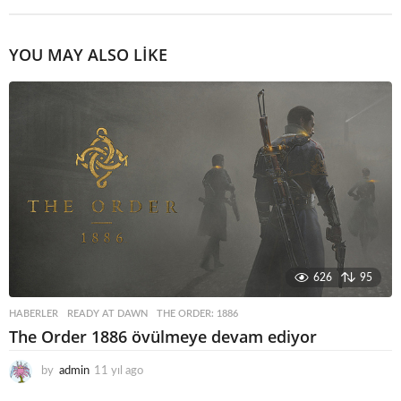
YOU MAY ALSO LIKE
626
95
HABERLER
READY AT DAWN
,
THE ORDER: 1886
The Order 1886 övülmeye devam ediyor
by
admin
11 yıl ago
1
1