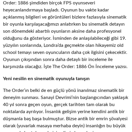
Order: 1886 şimdiden birçok FPS oyunseveri
heyecanlandırmaya başladı. Oyunun bu vakte kadar
açıklanmış bilgileri ve görüntüleri bizlere fazlasıyla sinematik
bir oyunla karşılaşacağımızı anlatırken bu sinematik detayın
son dönemdeki abartılı oyunların aksine daha profesyonel
olduğunu da gösteriyor. İsminden de anlaşılabileceği gibi 19.
yüzyılın sonlarında, Londra’da geçmekte olan hikayemiz old
school temayı seven oyuncuların daha çok ilgisini çekecektir.
Oyunun çıkışından sonra daha detaylı bir inceleme ile
karşınızda olacağız. İşte The Order: 1886 Ön İnceleme yazısı.
Yeni nesilin en sinematik oyunuyla tanışın
The Order’ın belki de en güçlü yönü inanılmaz sinematik bir
deneyim sunması. Sanayi Devrimi’nin başlangıcından yaklaşık
40 yıl sonra geçen oyun, gerçek tarihten tam olarak bu
noktalarda ayrılıyor. İnsanlık gelişim yerine kendini antik bir
düşmanla baş başa bulmuştur. Bizse antik bir emrin şövalyesi
olarak (yuvarlak masaya merhaba deyin) insanlığın bu büyük