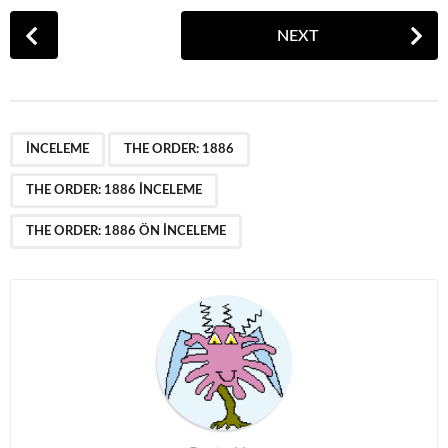
P
NEXT
o
s
t
P
,
,
,
a
INCELEME
THE ORDER: 1886
g
THE ORDER: 1886 INCELEME
i
n
THE ORDER: 1886 ÖN INCELEME
a
t
i
o
n