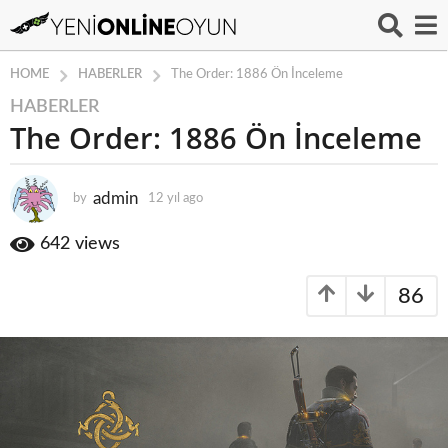
HABERLER
HOME
The Order: 1886 Ön İnceleme
HABERLER
1
The Order: 1886 Ön İnceleme
2
y
ı
admin
by
12 yıl ago
1
l
2
a
y
642
views
g
ı
o
l
86
a
1
g
2
o
y
ı
l
a
g