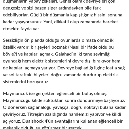
düşmanların yapay zekaları. Genel olarak devriyeleri çok
dengesiz ve sizi bazen siper ardındayken bile fark
edebiliyorlar. Güçlü bir düşmanla kapıştığınız hissini sonuna
kadar yaşıyorsunuz. Yani, dikkatli olup zamanında hareket
etmekte fayda var.
Sessizliğin ön planda olduğu oyunlarda olmaza olmaz iki
özellik vardır: bir şeyleri bozmak (Nasıl bir ifade oldu bu
böyle?) ve kapıları açmak. Galahad’ın iki tane sevimliği
oyuncağı hem elektrik sistemlerini devre dışı bırakıyor hem
de kapıları açmaya yarıyor. Devreye bağladığı ilginç icatla sağ
ve sol taraftaki bilyeleri doğru zamanda durdurup elektrik
sistemlerini bozuyoruz.
Maymuncuk ise gerçekten eğlenceli bir buluş olmuş.
Maymuncuğu kilide soktuktan sonra döndürmeye başlıyoruz.
O dönerken sağ analoğu yavaşça, doğru noktayı bulana kadar
çeviriyoruz. Titreşim azaldığında hamlemizi yapıyor ve kilidi
açıyoruz. Dualshock 4’ün avantajlarını kullanan eğlenceli bir
mekanik olduğu su götürmez bir gerçek.