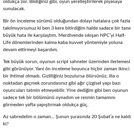
oldukça zor. Bildiğiniz gibi, oyun yerelleştirilerek piyasaya
sunulacak.
Bir ön inceleme sürümü olduğundan dolayı hatalara çok fazla
takılmıyorsunuz ki ben 3 kere bitirdiğim halde sadece bir tane
büyük hata ile karşılaştım. Merdivende sıkışan NPC’yi Half-
Life dönemlerinden kalma kaba kuvvet yöntemiyle yoluna
devam ettirmeyi başardım.
Tek büyük sorun, oyunun script sahneler üzerinden ilerlemesi
gibi görünüyor. Yani ön inceleme boyunca hiçbir zaman ikinci
bir ihtimal olmadı. Gizliliğiniz bozulursa ölürsünüz, illa o
noktadan geçmek zorundasınız gibi ağır çizgisel yapı bazı
oyuncuları tatmin etmeyebilir. Yine dediğim gibi ben oyunun
sadece tek bir bölümünü oynadım ve resmin tamamını
görmeden yafta yapıştırmak oldukça güç.
Az sabredelim o zaman… Şunun şurasında 20 Şubat’a ne kaldı
ki?