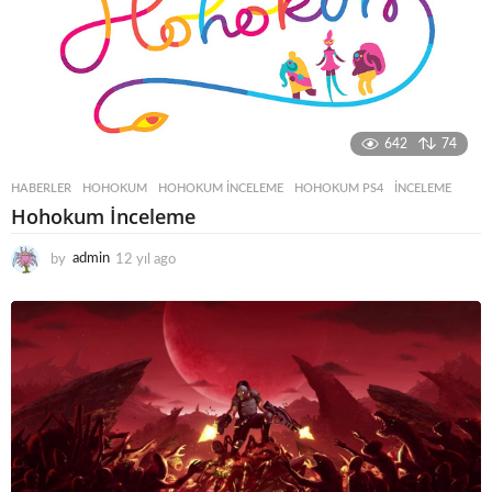
g
o
642
74
HABERLER
HOHOKUM
,
HOHOKUM INCELEME
,
HOHOKUM PS4
,
INCELEME
Hohokum İnceleme
by
admin
12 yıl ago
1
2
y
ı
l
a
g
o