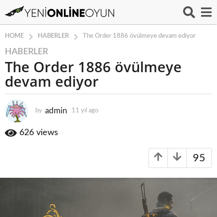
HABERLER
HOME
The Order 1886 övülmeye devam ediyor
HABERLER
1
The Order 1886 övülmeye
1
y
devam ediyor
ı
l
a
admin
by
11 yıl ago
1
1
g
y
626
views
o
ı
1
l
1
95
a
g
y
o
ı
l
a
g