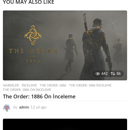
YOU MAY ALSO LIKE
642
86
HABERLER
INCELEME
,
THE ORDER: 1886
,
THE ORDER: 1886 INCELEME
,
THE ORDER: 1886 ÖN INCELEME
The Order: 1886 Ön İnceleme
by
admin
12 yıl ago
1
2
y
ı
l