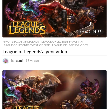
o
629
87
MMO
LEAGUE OF LEGENDS
,
LEAGUE OF LEGENDS FRAGMAN
,
LEAGUE OF LEGENDS TWIST OF FATE
,
LEAGUE OF LEGENDS VIDEO
League of Legends’a yeni video
by
admin
13 yıl ago
1
3
y
ı
l
a
g
o