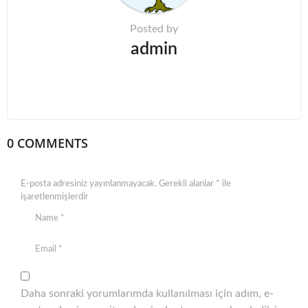
o
n
Posted by
admin
0 COMMENTS
E-posta adresiniz yayınlanmayacak.
Gerekli alanlar
*
ile
işaretlenmişlerdir
Daha sonraki yorumlarımda kullanılması için adım, e-