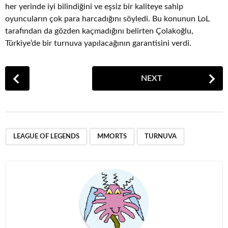
her yerinde iyi bilindiğini ve eşsiz bir kaliteye sahip
oyuncuların çok para harcadığını söyledi. Bu konunun LoL
tarafından da gözden kaçmadığını belirten Çolakoğlu,
Türkiye’de bir turnuva yapılacağının garantisini verdi.
P
NEXT
o
s
t
P
,
,
a
LEAGUE OF LEGENDS
MMORTS
TURNUVA
g
i
n
a
t
i