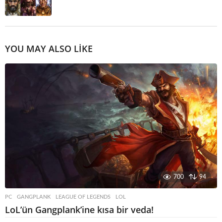
YOU MAY ALSO LIKE
700
94
PC
GANGPLANK
,
LEAGUE OF LEGENDS
,
LOL
LoL’ün Gangplank’ine kısa bir veda!