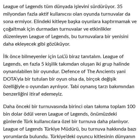
League of Legends tüm dünyada işlevini sürdürüyor. 35
milyondan fazla aktif kullanıcısı olan oyunda turnuvalar da
sona ermiyor. Elindeki kitleye başka oyunlara kaptırmamak ve
çoğaltmak için durmadan turnuvalar ve etkinlikler
düzenleyen League of Legends, bu turnuvalara bir yenisini
daha ekleyecek gibi gözüküyor.
İlk önce bilmeyenler için LoL’ü biraz tanıtalım. League of
Legends, en fazla 5 kişilik takımdan oluşan iki grup halinde
oynanılabilen bir oyundur. Defence of The Ancients yani
DOTA’yla bir tutulan bir oyun olsa da, birçok değişik
özelliğiyle o oyundan ayrılıyor. Tabi oynanış tarzı bakımından
benzerliğini itiraf edemeyiz.
Daha önceki bir turnuvasında birinci olan takıma toplam 100
bin dolar ödül veren League of Legends, önümüzdeki
günlerde Türk kullanıcılara özel bir turnuva daha planlıyor.
League of Legends Türkiye Müdürü, bu turnuva hakkında bazı
yorumlarda bulundu. Türkiye’deki oyuncu kitlesinin dünyanın