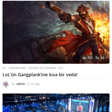
700
94
PC
GANGPLANK
,
LEAGUE OF LEGENDS
,
LOL
LoL’ün Gangplank’ine kısa bir veda!
by
admin
11 yıl ago
1
1
y
ı
l
a