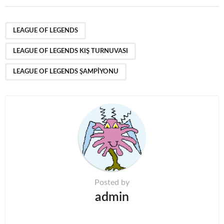
t
P
,
,
a
LEAGUE OF LEGENDS
g
LEAGUE OF LEGENDS KIŞ TURNUVASI
i
n
LEAGUE OF LEGENDS ŞAMPIYONU
a
t
i
o
n
Posted by
admin