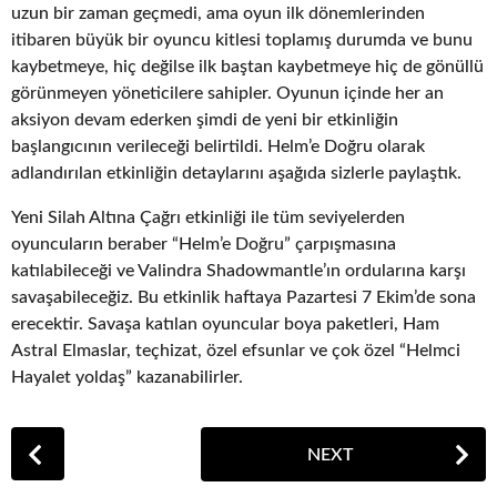
uzun bir zaman geçmedi, ama oyun ilk dönemlerinden
itibaren büyük bir oyuncu kitlesi toplamış durumda ve bunu
kaybetmeye, hiç değilse ilk baştan kaybetmeye hiç de gönüllü
görünmeyen yöneticilere sahipler. Oyunun içinde her an
aksiyon devam ederken şimdi de yeni bir etkinliğin
başlangıcının verileceği belirtildi. Helm’e Doğru olarak
adlandırılan etkinliğin detaylarını aşağıda sizlerle paylaştık.
Yeni Silah Altına Çağrı etkinliği ile tüm seviyelerden
oyuncuların beraber “Helm’e Doğru” çarpışmasına
katılabileceği ve Valindra Shadowmantle’ın ordularına karşı
savaşabileceğiz. Bu etkinlik haftaya Pazartesi 7 Ekim’de sona
erecektir. Savaşa katılan oyuncular boya paketleri, Ham
Astral Elmaslar, teçhizat, özel efsunlar ve çok özel “Helmci
Hayalet yoldaş” kazanabilirler.
P
NEXT
o