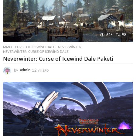
645
98
MMO
CURSE OF ICEWIND DALE
,
NEVERWINTER
,
NEVERWINTER: CURSE OF ICEWIND DALE
Neverwinter: Curse of Icewind Dale Paketi
by
admin
12 yıl ago
1
2
y
ı
l
a
g
o