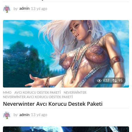
by
admin
13 yıl ago
1
3
y
ı
l
a
g
o
637
95
MMO
AVCI KORUCU DESTEK PAKETI
,
NEVERWINTER
,
NEVERWINTER AVCI KORUCU DESTEK PAKETI
Neverwinter Avcı Korucu Destek Paketi
by
admin
13 yıl ago
1
3
y
ı