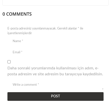
0 COMMENTS
E-posta adresiniz yayınlanmayacak.
Gerekli alanlar
*
ile
işaretlenmişlerdir
Daha sonraki yorumlarımda kullanılması için adım, e-
posta adresim ve site adresim bu tarayıcıya kaydedilsin.