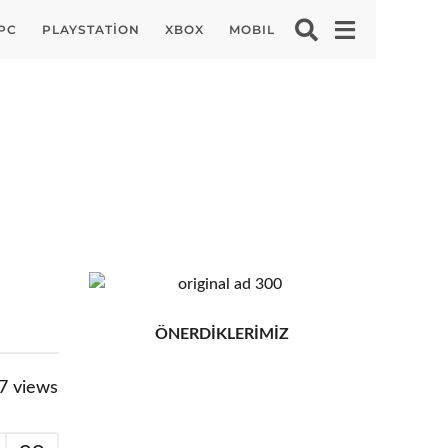
PC
PLAYSTATION
XBOX
MOBIL
ÖNERDİKLERİMİZ
7
views