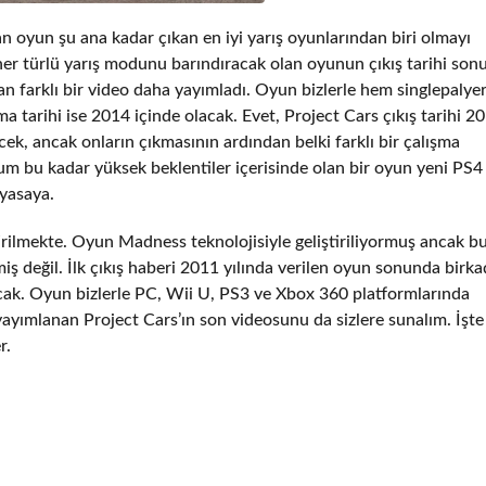
an oyun şu ana kadar çıkan en iyi yarış oyunlarından biri olmayı
ve her türlü yarış modunu barındıracak olan oyunun çıkış tarihi so
dan farklı bir video daha yayımladı. Oyun bizlerle hem singlepaly
a tarihi ise 2014 içinde olacak. Evet, Project Cars çıkış tarihi 2
ek, ancak onların çıkmasının ardından belki farklı bir çalışma
lum bu kadar yüksek beklentiler içerisinde olan bir oyun yeni PS
iyasaya.
irilmekte. Oyun Madness teknolojisiyle geliştiriliyormuş ancak b
lmiş değil. İlk çıkış haberi 2011 yılında verilen oyun sonunda birka
cak. Oyun bizlerle PC, Wii U, PS3 ve Xbox 360 platformlarında
yayımlanan Project Cars’ın son videosunu da sizlere sunalım. İşt
r.