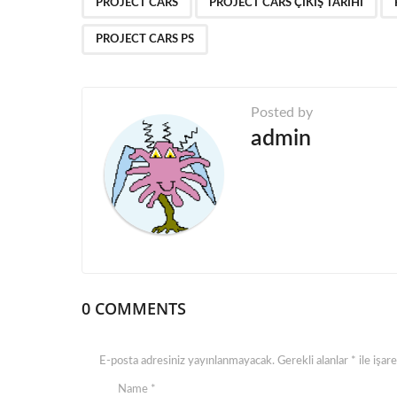
P
PROJECT CARS
PROJECT CARS ÇIKIŞ TARIHI
a
PROJECT CARS PS
g
i
n
Posted by
admin
a
t
i
o
n
0 COMMENTS
E-posta adresiniz yayınlanmayacak.
Gerekli alanlar
*
ile işar