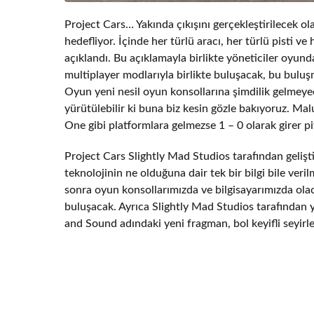
Project Cars… Yakında çıkışını gerçekleştirilecek ol
hedefliyor. İçinde her türlü aracı, her türlü pisti 
açıklandı. Bu açıklamayla birlikte yöneticiler oyun
multiplayer modlarıyla birlikte buluşacak, bu buluşm
Oyun yeni nesil oyun konsollarına şimdilik gelmeyec
yürütülebilir ki buna biz kesin gözle bakıyoruz. Ma
One gibi platformlara gelmezse 1 – 0 olarak girer p
Project Cars Slightly Mad Studios tarafından gelişt
teknolojinin ne olduğuna dair tek bir bilgi bile veri
sonra oyun konsollarımızda ve bilgisayarımızda ola
buluşacak. Ayrıca Slightly Mad Studios tarafından 
and Sound adındaki yeni fragman, bol keyifli seyirle