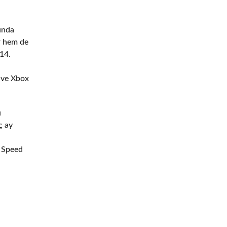
nunda
er hem de
014.
4 ve Xbox
u
ç ay
e Speed