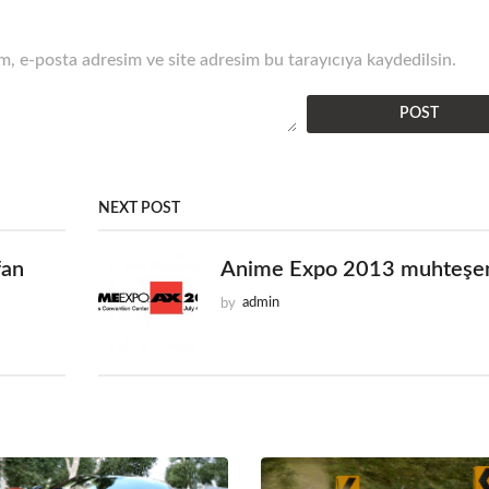
, e-posta adresim ve site adresim bu tarayıcıya kaydedilsin.
NEXT POST
fan
Anime Expo 2013 muhteşe
by
admin