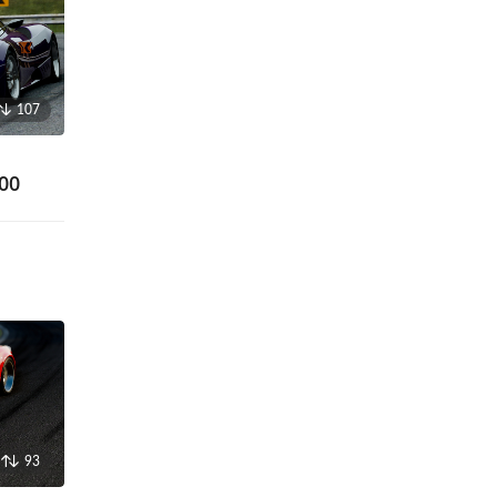
107
00
93