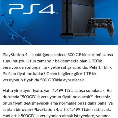
o
PlayStation 4, ilk çıktığında sadece 500 GB’lık sürümü satışa
sunulmuştu. Uzun zamandır beklenmekte olan 1 TB’lık
versiyon da sonunda Türkiye’de satışa sunuldu. Peki 1 TB’lık
Ps 4’ün fiyatı ne kadar? Gelen bilgilere göre 1 TB’lık
versiyonun fiyatı da 500 GB’lıkla aynı olacak.
Hatta yine aynı fiyata, yani 1.499 TL’na satışa sunulacak. Bu
durumda “500GB’lık versiyonun fiyatı ne olacak?” derseniz,
onun fiyatı değişmeyecek ama normalde biraz daha pahalıya
satılan bir oyun+PlayStation 4, artık 1.499 TL’den satılacak.
Yani artık 500GB’lık versiyonları almak isteyenlere, yanında