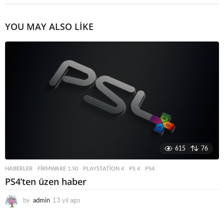
YOU MAY ALSO LIKE
615
76
HABERLER
FIRMWARE 1.50
,
PLAYSTATION 4
,
PS 4
,
PS4
PS4’ten üzen haber
by
admin
13 yıl ago
1
3
y