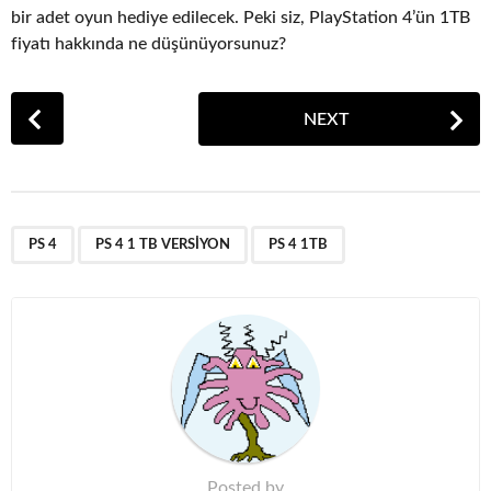
bir adet oyun hediye edilecek. Peki siz, PlayStation 4’ün 1TB
fiyatı hakkında ne düşünüyorsunuz?
P
NEXT
o
s
t
P
,
,
a
PS 4
PS 4 1 TB VERSIYON
PS 4 1TB
g
i
n
a
t
i
o
n
Posted by