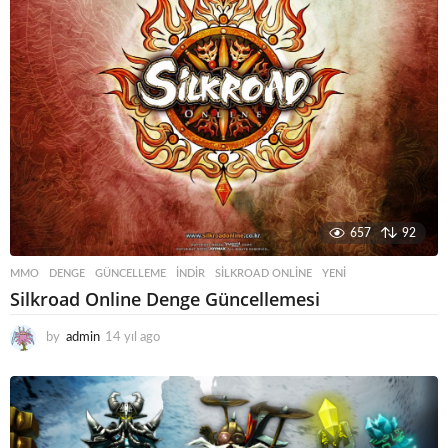
o
657
92
MMO
DENGE
,
GÜNCELLEME
,
INDIR
,
SILKROAD ONLINE
,
YENI
Silkroad Online Denge Güncellemesi
by
admin
14 yıl ago
1
4
y
ı
l
a