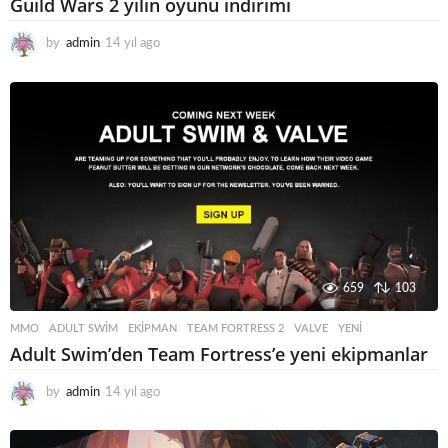
Guild Wars 2 yılın oyunu indirimi
by
admin
14 yıl ago
1
4
y
ı
l
a
g
o
659
103
MMO
ADULT SWIM
,
EKIPMAN
,
TEAM FORTRESS 2
,
VALVE
,
YENI
Adult Swim’den Team Fortress’e yeni ekipmanlar
by
admin
14 yıl ago
1
4
y