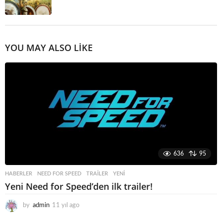
YOU MAY ALSO LIKE
636
95
HABERLER
NEED FOR SPEED
,
TRAILER
,
YENI
Yeni Need for Speed’den ilk trailer!
by
admin
11 yıl ago
1
1