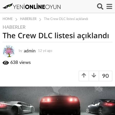
HABERLER
HOME
The Crew DLC listesi açıklandı
HABERLER
1
The Crew DLC listesi açıklandı
2
y
ı
admin
by
12 yıl ago
1
l
2
a
y
638
views
g
ı
o
l
90
a
1
g
2
o
y
ı
l
a
g