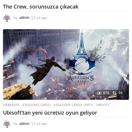
The Crew, sorunsuzca çıkacak
by
admin
12 yıl ago
1
2
y
ı
l
a
g
o
676
96
HABERLER
ASSASSIN'S CREED
,
ASSASSIN'S CREED: UNITY
,
UBISOFT
Ubisoft’tan yeni ücretsiz oyun geliyor
by
admin
12 yıl ago
1
2