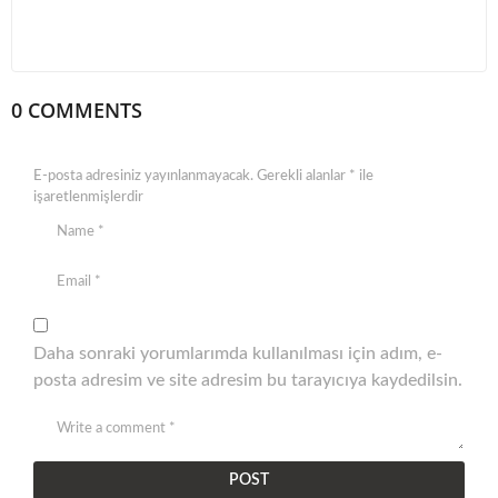
0 COMMENTS
E-posta adresiniz yayınlanmayacak.
Gerekli alanlar
*
ile
işaretlenmişlerdir
Daha sonraki yorumlarımda kullanılması için adım, e-
posta adresim ve site adresim bu tarayıcıya kaydedilsin.