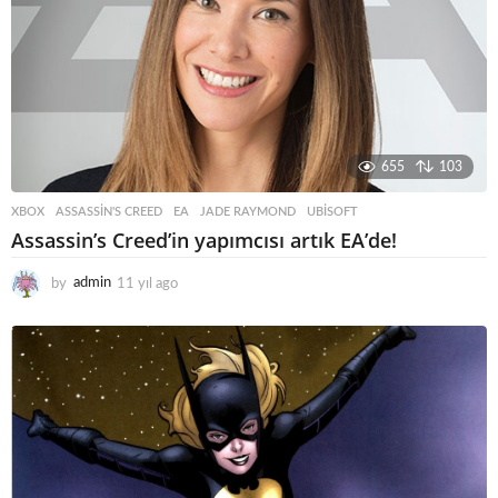
g
o
655
103
XBOX
ASSASSIN'S CREED
,
EA
,
JADE RAYMOND
,
UBISOFT
Assassin’s Creed’in yapımcısı artık EA’de!
by
admin
11 yıl ago
1
1
y
ı
l
a
g
o