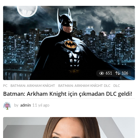
651
106
PC
BATMAN: ARKHAM KNIGHT
,
BATMAN: ARKHAM KNIGHT DLC
,
DLC
Batman: Arkham Knight için çıkmadan DLC geldi!
by
admin
11 yıl ago
1
1
y
ı
l
a