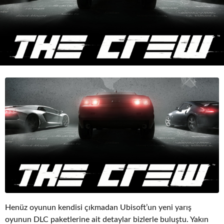
o
Henüz oyunun kendisi çıkmadan Ubisoft’un yeni yarış
oyunun DLC paketlerine ait detaylar bizlerle buluştu. Yakın