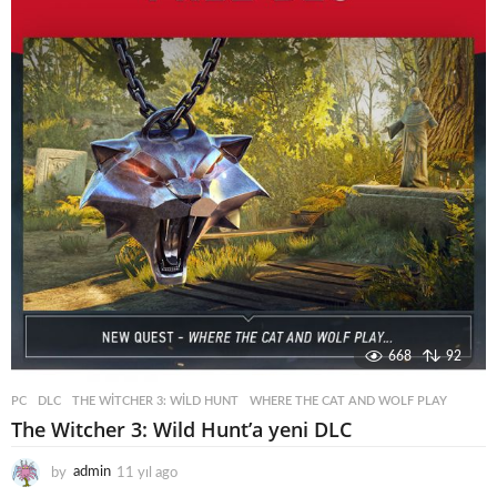
o
668
92
PC
DLC
,
THE WITCHER 3: WILD HUNT
,
WHERE THE CAT AND WOLF PLAY
The Witcher 3: Wild Hunt’a yeni DLC
by
admin
11 yıl ago
1
1