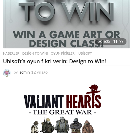
o
635
99
HABERLER
DESIGN TO WIN!
,
OYUN FIKIRLERI
,
UBISOFT
Ubisoft’a oyun fikri verin: Design to Win!
by
admin
12 yıl ago
1
2
y
ı
l
a
g
o