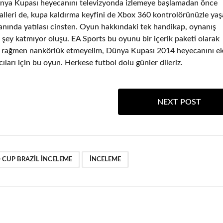
 Dünya Kupası heyecanını televizyonda izlemeye başlamadan önce
nalleri de, kupa kaldırma keyfini de Xbox 360 kontrolörünüzle ya
nında yatılası cinsten. Oyun hakkındaki tek handikap, oynanış
 şey katmıyor oluşu. EA Sports bu oyunu bir içerik paketi olarak
e rağmen nankörlük etmeyelim, Dünya Kupası 2014 heyecanını e
ları için bu oyun. Herkese futbol dolu günler dileriz.
NEXT POST
,
 CUP BRAZIL INCELEME
INCELEME