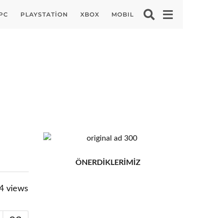
PC
PLAYSTATION
XBOX
MOBIL
ÖNERDİKLERİMİZ
4
views