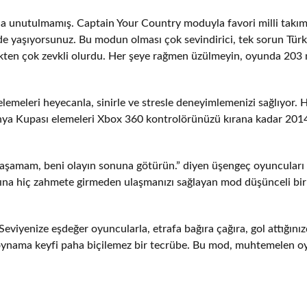
a unutulmamış. Captain Your Country moduyla favori milli takım
lde yaşıyorsunuz. Bu modun olması çok sevindirici, tek sorun Türk
ten çok zevkli olurdu. Her şeye rağmen üzülmeyin, oyunda 203 m
elemeleri heyecanla, sinirle ve stresle deneyimlemenizi sağlıyor. 
ünya Kupası elemeleri Xbox 360 kontrolörünüzü kırana kadar 201
ğraşamam, beni olayın sonuna götürün.” diyen üşengeç oyuncuları
rına hiç zahmete girmeden ulaşmanızı sağlayan mod düşünceli bir
eviyenize eşdeğer oyuncularla, etrafa bağıra çağıra, gol attığını
bol oynama keyfi paha biçilemez bir tecrübe. Bu mod, muhtemelen 