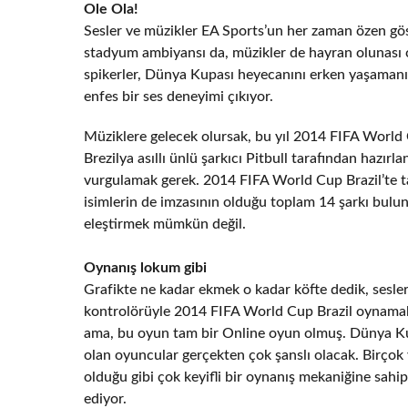
Ole Ola!
Sesler ve müzikler EA Sports’un her zaman özen gös
stadyum ambiyansı da, müzikler de hayran olunası 
spikerler, Dünya Kupası heyecanını erken yaşamanız
enfes bir ses deneyimi çıkıyor.
Müziklere gelecek olursak, bu yıl 2014 FIFA World C
Brezilya asıllı ünlü şarkıcı Pitbull tarafından hazırla
vurgulamak gerek. 2014 FIFA World Cup Brazil’te tab
isimlerin de imzasının olduğu toplam 14 şarkı bulu
eleştirmek mümkün değil.
Oynanış lokum gibi
Grafikte ne kadar ekmek o kadar köfte dedik, sesler
kontrolörüyle 2014 FIFA World Cup Brazil oynamak g
ama, bu oyun tam bir Online oyun olmuş. Dünya Kupa
olan oyuncular gerçekten çok şanslı olacak. Birçok
olduğu gibi çok keyifli bir oynanış mekaniğine sahi
ediyor.