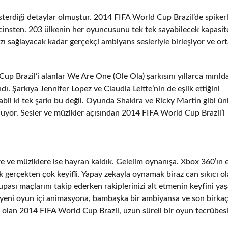
terdiği detaylar olmuştur. 2014 FIFA World Cup Brazil’de spikerl
cinsten. 203 ülkenin her oyuncusunu tek tek sayabilecek kapasit
ı sağlayacak kadar gerçekçi ambiyans sesleriyle birleşiyor ve or
up Brazil’i alanlar We Are One (Ole Ola) şarkısını yıllarca mırıld
ndı. Şarkıya Jennifer Lopez ve Claudia Leitte’nin de eşlik ettiğini
ii ki tek şarkı bu değil. Oyunda Shakira ve Ricky Martin gibi ün
nuyor. Sesler ve müzikler açısından 2014 FIFA World Cup Brazil’i
e ve müziklere ise hayran kaldık. Gelelim oynanışa. Xbox 360’ın 
erçekten çok keyifli. Yapay zekayla oynamak biraz can sıkıcı ol
sı maçlarını takip ederken rakiplerinizi alt etmenin keyfini ya
 yeni oyun içi animasyona, bambaşka bir ambiyansa ve son birkaç 
p olan 2014 FIFA World Cup Brazil, uzun süreli bir oyun tecrübes