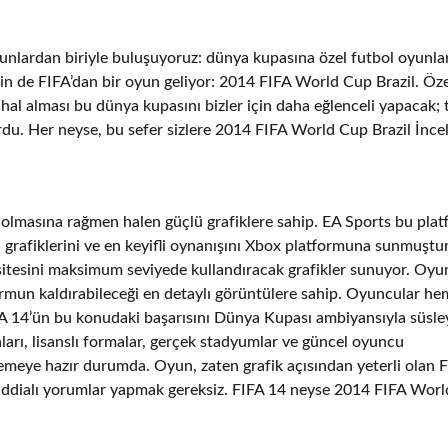
unlardan biriyle buluşuyoruz: dünya kupasına özel futbol oyunlar
in de FIFA’dan bir oyun geliyor: 2014 FIFA World Cup Brazil. Öze
hal alması bu dünya kupasını bizler için daha eğlenceli yapacak; 
rdu. Her neyse, bu sefer sizlere 2014 FIFA World Cup Brazil İnc
 olmasına rağmen halen güçlü grafiklere sahip. EA Sports bu pla
cı grafiklerini ve en keyifli oynanışını Xbox platformuna sunmuştu
sitesini maksimum seviyede kullandıracak grafikler sunuyor. Oyu
rmun kaldırabileceği en detaylı görüntülere sahip. Oyuncular he
A 14’ün bu konudaki başarısını Dünya Kupası ambiyansıyla süsl
arı, lisanslı formalar, gerçek stadyumlar ve güncel oyuncu
emeye hazır durumda. Oyun, zaten grafik açısından yeterli olan 
an iddialı yorumlar yapmak gereksiz. FIFA 14 neyse 2014 FIFA Wor