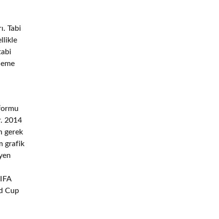
ı. Tabi
llikle
tabi
eleme
tformu
r. 2014
n gerek
m grafik
eyen
FIFA
ld Cup