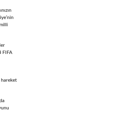
ınızın
iye’nin
illi
Her
4 FIFA
 hareket
zda
oyunu