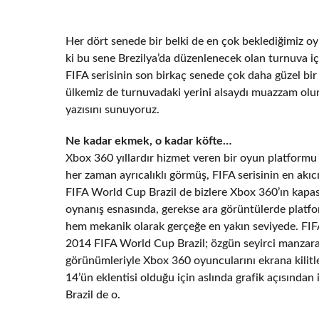
Her dört senede bir belki de en çok beklediğimiz oy
ki bu sene Brezilya’da düzenlenecek olan turnuva iç
FIFA serisinin son birkaç senede çok daha güzel bir 
ülkemiz de turnuvadaki yerini alsaydı muazzam olu
yazısını sunuyoruz.
Ne kadar ekmek, o kadar köfte…
Xbox 360 yıllardır hizmet veren bir oyun platformu
her zaman ayrıcalıklı görmüş, FIFA serisinin en akı
FIFA World Cup Brazil de bizlere Xbox 360’ın kapa
oynanış esnasında, gerekse ara görüntülerde platfo
hem mekanik olarak gerçeğe en yakın seviyede. FIF
2014 FIFA World Cup Brazil; özgün seyirci manzaral
görünümleriyle Xbox 360 oyuncularını ekrana kilitl
14’ün eklentisi olduğu için aslında grafik açısınd
Brazil de o.