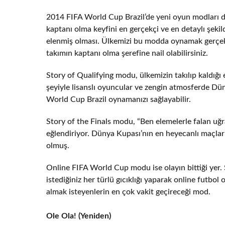
2014 FIFA World Cup Brazil’de yeni oyun modları d
kaptanı olma keyfini en gerçekçi ve en detaylı şeki
elenmiş olması. Ülkemizi bu modda oynamak gerçek
takımın kaptanı olma şerefine nail olabilirsiniz.
Story of Qualifying modu, ülkemizin takılıp kaldığı 
şeyiyle lisanslı oyuncular ve zengin atmosferde D
World Cup Brazil oynamanızı sağlayabilir.
Story of the Finals modu, “Ben elemelerle falan u
eğlendiriyor. Dünya Kupası’nın en heyecanlı maçla
olmuş.
Online FIFA World Cup modu ise olayın bittiği yer. S
istediğiniz her türlü gıcıklığı yaparak online fut
almak isteyenlerin en çok vakit geçireceği mod.
Ole Ola! (Yeniden)