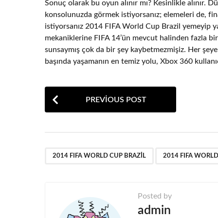
Sonuç olarak bu oyun alınır mı? Kesinlikle alınır.
konsolunuzda görmek istiyorsanız; elemeleri de, fi
istiyorsanız 2014 FIFA World Cup Brazil yemeyip ya
mekaniklerine FIFA 14’ün mevcut halinden fazla bir
sunsaymış çok da bir şey kaybetmezmişiz. Her şey
başında yaşamanın en temiz yolu, Xbox 360 kullanıcı
P
PREVIOUS POST
o
s
t
,
P
2014 FIFA WORLD CUP BRAZIL
2014 FIFA WORLD
a
g
Posted by
i
admin