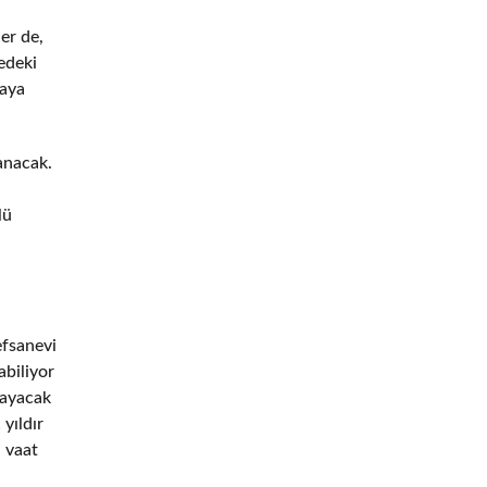
er de,
edeki
taya
anacak.
lü
efsanevi
abiliyor
şayacak
yıldır
i vaat