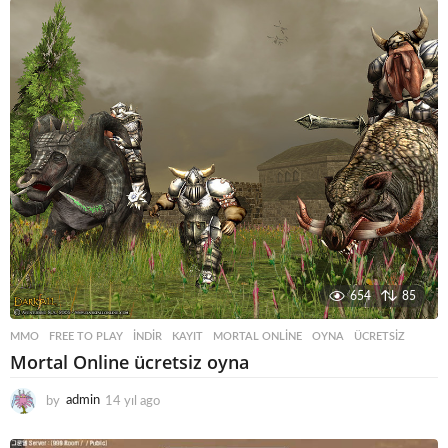
ı
l
a
g
o
654
85
MMO
FREE TO PLAY
,
INDIR
,
KAYIT
,
MORTAL ONLINE
,
OYNA
,
ÜCRETSIZ
Mortal Online ücretsiz oyna
by
admin
14 yıl ago
1
4
y