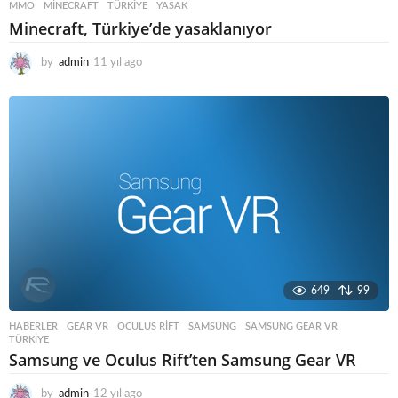
MMO
MINECRAFT
,
TÜRKIYE
,
YASAK
Minecraft, Türkiye’de yasaklanıyor
by
admin
11 yıl ago
1
1
y
ı
l
a
g
o
649
99
HABERLER
GEAR VR
,
OCULUS RIFT
,
SAMSUNG
,
SAMSUNG GEAR VR
,
TÜRKIYE
Samsung ve Oculus Rift’ten Samsung Gear VR
by
admin
12 yıl ago
1