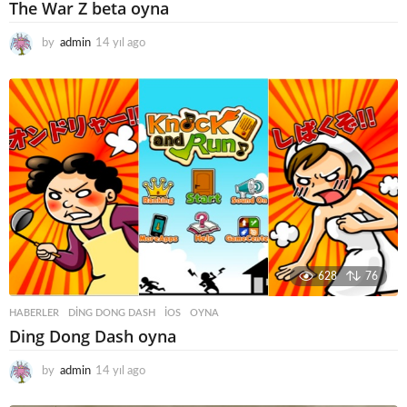
The War Z beta oyna
by
admin
14 yıl ago
1
4
y
ı
l
a
g
o
628
76
HABERLER
DING DONG DASH
,
IOS
,
OYNA
Ding Dong Dash oyna
by
admin
14 yıl ago
1
4
y