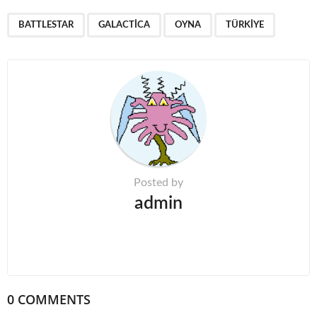
P
,
,
,
a
BATTLESTAR
GALACTICA
OYNA
TÜRKIYE
g
i
n
a
t
i
o
n
Posted by
admin
0 COMMENTS