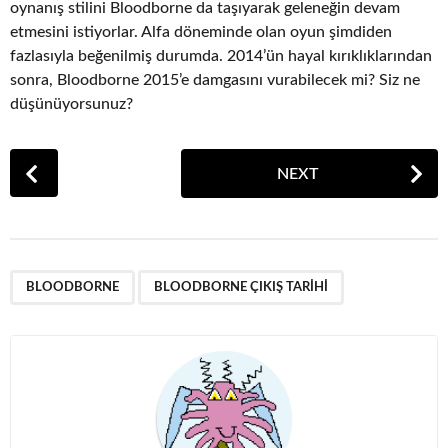
oynanış stilini Bloodborne da taşıyarak geleneğin devam
etmesini istiyorlar. Alfa döneminde olan oyun şimdiden
fazlasıyla beğenilmiş durumda. 2014’ün hayal kırıklıklarından
sonra, Bloodborne 2015’e damgasını vurabilecek mi? Siz ne
düşünüyorsunuz?
P
NEXT
o
s
t
P
,
a
BLOODBORNE
BLOODBORNE ÇIKIŞ TARIHI
g
i
n
a
t
i