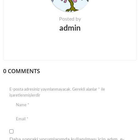
o
n
Posted by
admin
0 COMMENTS
E-posta adresiniz yayınlanmayacak.
Gerekli alanlar
*
ile
işaretlenmişlerdir
Daha sonraki yorumlarımda kullanılması için adım, e-