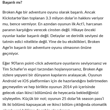
Başarılı mı?
Broken Age bir adventure oyunu olarak başarılı. Ancak
Kickstarter’dan toplanan 3.3 milyon dolar’ın hakkını veriyor
mu, bence vermiyor. En azından oyunun ilk Act’i, harcanan
paranın karşılığını verecek cinsten değil. Hikaye önceki
oyunlar kadar başarılı değil. Detaylar ve derinlik seviyesi de
tatmin edici nitelikte değil. Yine de bu eksiklikleri, Broken
Age’in başarılı bir adventure oyunu olmasının önüne
geçmiyor.
Eğer 90’ların point-click adventure oyunlarını seviyorsanız ve
Tim Schafer’ın espri tarzından hoşlanıyorsanız, Broken Age
sizlere yepyeni bir dünyanın kapılarını aralayacak. Oyunun
Android ve iOS platformları için de hazırlandığını belirtmeden
geçmeyelim ve hep birlikte oyunun 2014 yılı içerisinde
gelecek olan ikinci bölümünü de heyecanla beklediğimizi
söyleyelim. Küçük bir not; oyunun 25 dolar’lık season pass’i
ilk iki bölümü kapsayacak ve ikinci bölüm çıktığında otomatik