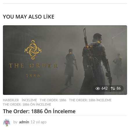
YOU MAY ALSO LIKE
642
86
HABERLER
INCELEME
,
THE ORDER: 1886
,
THE ORDER: 1886 INCELEME
,
THE ORDER: 1886 ÖN INCELEME
The Order: 1886 Ön İnceleme
by
admin
12 yıl ago
1
2