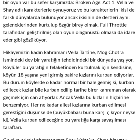
bir oyun var bu sefer karşımızda: Broken Age: Act 1. Vella ve
Shay adlı karakterlerle oynuyoruz ve bu karakterlerin ikisi de
farklı dünyalarda bulunuyor ancak ikisinin de dertleri aynı:
geleneklerinden kurtulup özgür birey olmak. Full Throttle
tarafından geliştirilmiş olan oyun olağanüstü olmasa da idare
eder gibi gözüküyor.
Hikâyemizin kadın kahramanı Vella Tartine, Mog Chotra
ismindeki dev bir yaratığın tehdidindeki bir dünyada yaşıyor.
Köylüler bu yaratığın felaketinden kurtulmak için kendisine,
köyün 18 yaşına yeni girmiş bakire kızlarını kurban ediyorlar.
Bu durum köylerde o kadar normal bir hale gelmiş ki, kurban
edilecek kızlar bile kurban edilip tarihe birer kahraman olarak
geçmek için can atıyorlar. Ancak Vella bu kızların hiçbirine
benzemiyor. Her ne kadar ailesi kızlarına kurban edilmesi
gerektiğini düşünse de (büyükbabası buna karşı çıkıyor neyse
ki), Vella kurban edileceğine bu yaratığa karşı savaşılması
taraftarı.