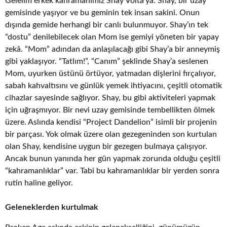
Gelelim erkek kahramanımız Shay Volta’ya. Shay, bir uzay
gemisinde yaşıyor ve bu geminin tek insan sakini. Onun
dışında gemide herhangi bir canlı bulunmuyor. Shay’ın tek
“dostu” denilebilecek olan Mom ise gemiyi yöneten bir yapay
zekâ. “Mom” adından da anlaşılacağı gibi Shay’a bir anneymiş
gibi yaklaşıyor. “Tatlım!”, “Canım” şeklinde Shay’a seslenen
Mom, uyurken üstünü örtüyor, yatmadan dişlerini fırçalıyor,
sabah kahvaltısını ve günlük yemek ihtiyacını, çeşitli otomatik
cihazlar sayesinde sağlıyor. Shay, bu gibi aktiviteleri yapmak
için uğraşmıyor. Bir nevi uzay gemisinde tembellikten ölmek
üzere. Aslında kendisi “Project Dandelion” isimli bir projenin
bir parçası. Yok olmak üzere olan gezegeninden son kurtulan
olan Shay, kendisine uygun bir gezegen bulmaya çalışıyor.
Ancak bunun yanında her gün yapmak zorunda olduğu çeşitli
“kahramanlıklar” var. Tabi bu kahramanlıklar bir yerden sonra
rutin haline geliyor.
Geleneklerden kurtulmak