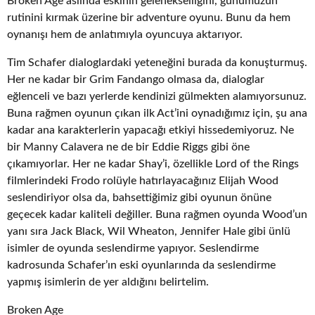
Broken Age aslında eskinin gelenekselliğini, günümüzün
rutinini kırmak üzerine bir adventure oyunu. Bunu da hem
oynanışı hem de anlatımıyla oyuncuya aktarıyor.
Tim Schafer dialoglardaki yeteneğini burada da konuşturmuş.
Her ne kadar bir Grim Fandango olmasa da, dialoglar
eğlenceli ve bazı yerlerde kendinizi gülmekten alamıyorsunuz.
Buna rağmen oyunun çıkan ilk Act’ini oynadığımız için, şu ana
kadar ana karakterlerin yapacağı etkiyi hissedemiyoruz. Ne
bir Manny Calavera ne de bir Eddie Riggs gibi öne
çıkamıyorlar. Her ne kadar Shay’i, özellikle Lord of the Rings
filmlerindeki Frodo rolüyle hatırlayacağınız Elijah Wood
seslendiriyor olsa da, bahsettiğimiz gibi oyunun önüne
geçecek kadar kaliteli değiller. Buna rağmen oyunda Wood’un
yanı sıra Jack Black, Wil Wheaton, Jennifer Hale gibi ünlü
isimler de oyunda seslendirme yapıyor. Seslendirme
kadrosunda Schafer’ın eski oyunlarında da seslendirme
yapmış isimlerin de yer aldığını belirtelim.
Broken Age