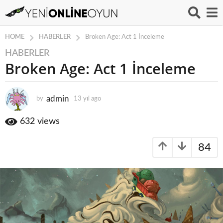
HABERLER
HOME
Broken Age: Act 1 İnceleme
HABERLER
1
Broken Age: Act 1 İnceleme
3
y
ı
admin
by
13 yıl ago
1
l
3
a
y
632
views
g
ı
o
l
84
a
1
g
3
o
y
ı
l
a
g