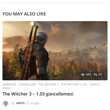
YOU MAY ALSO LIKE
642
91
HABERLER
GÜNCELLEME
,
THE WITCHER 3
,
THE WITCHER 3 1.03
,
UPDATE
,
YAMA
The Witcher 3 – 1.03 güncellemesi
by
admin
11 yıl ago
1
1