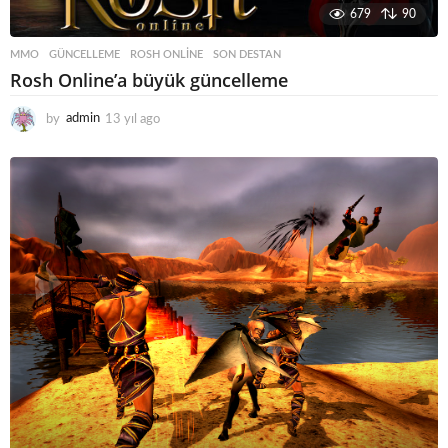
679
90
MMO
GÜNCELLEME
,
ROSH ONLINE
,
SON DESTAN
Rosh Online’a büyük güncelleme
by
admin
13 yıl ago
1
3
y
ı
l
a
g
o