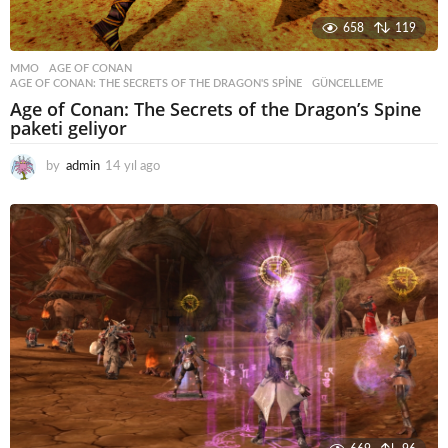
658
119
MMO
AGE OF CONAN
,
AGE OF CONAN: THE SECRETS OF THE DRAGON'S SPINE
,
GÜNCELLEME
Age of Conan: The Secrets of the Dragon’s Spine
paketi geliyor
by
admin
14 yıl ago
1
4
y
ı
l
a
g
o