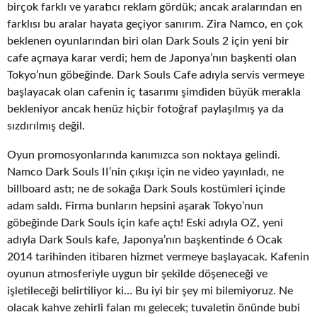
birçok farklı ve yaratıcı reklam gördük; ancak aralarından en
farklısı bu aralar hayata geçiyor sanırım. Zira Namco, en çok
beklenen oyunlarından biri olan Dark Souls 2 için yeni bir
cafe açmaya karar verdi; hem de Japonya’nın başkenti olan
Tokyo’nun göbeğinde. Dark Souls Cafe adıyla servis vermeye
başlayacak olan cafenin iç tasarımı şimdiden büyük merakla
bekleniyor ancak henüz hiçbir fotoğraf paylaşılmış ya da
sızdırılmış değil.
Oyun promosyonlarında kanımızca son noktaya gelindi.
Namco Dark Souls II’nin çıkışı için ne video yayınladı, ne
billboard astı; ne de sokağa Dark Souls kostümleri içinde
adam saldı. Firma bunların hepsini aşarak Tokyo’nun
göbeğinde Dark Souls için kafe açtı! Eski adıyla OZ, yeni
adıyla Dark Souls kafe, Japonya’nın başkentinde 6 Ocak
2014 tarihinden itibaren hizmet vermeye başlayacak. Kafenin
oyunun atmosferiyle uygun bir şekilde döşeneceği ve
işletileceği belirtiliyor ki… Bu iyi bir şey mi bilemiyoruz. Ne
olacak kahve zehirli falan mı gelecek; tuvaletin önünde bubi