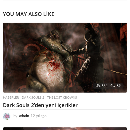
YOU MAY ALSO LIKE
634
89
HABERLER
DARK SOULS 2
,
THE LOST CROWNS
Dark Souls 2’den yeni içerikler
by
admin
12 yıl ago
1
2
y