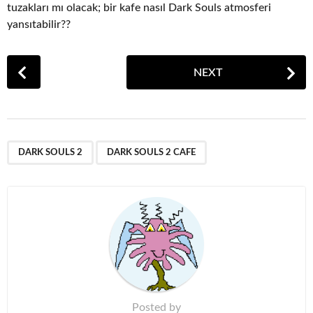
tuzakları mı olacak; bir kafe nasıl Dark Souls atmosferi
yansıtabilir??
P
NEXT
o
s
t
P
,
a
DARK SOULS 2
DARK SOULS 2 CAFE
g
i
n
a
t
i
o
n
Posted by