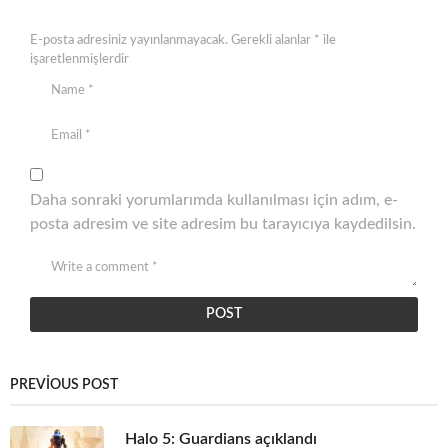
E-posta adresiniz yayınlanmayacak.
Gerekli alanlar
*
ile
işaretlenmişlerdir
Daha sonraki yorumlarımda kullanılması için adım, e-
posta adresim ve site adresim bu tarayıcıya kaydedilsin.
PREVIOUS POST
Halo 5: Guardians açıklandı