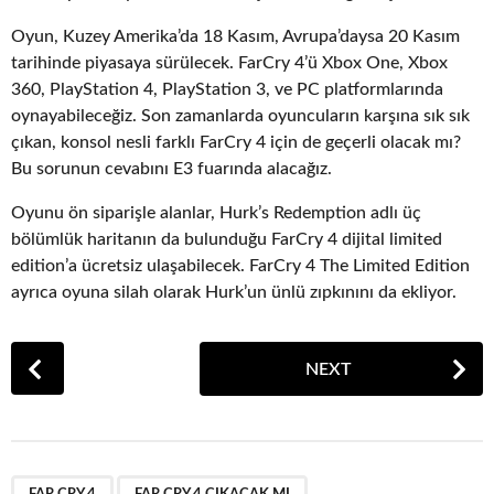
Oyun, Kuzey Amerika’da 18 Kasım, Avrupa’daysa 20 Kasım
tarihinde piyasaya sürülecek. FarCry 4’ü Xbox One, Xbox
360, PlayStation 4, PlayStation 3, ve PC platformlarında
oynayabileceğiz. Son zamanlarda oyuncuların karşına sık sık
çıkan, konsol nesli farklı FarCry 4 için de geçerli olacak mı?
Bu sorunun cevabını E3 fuarında alacağız.
Oyunu ön siparişle alanlar, Hurk’s Redemption adlı üç
bölümlük haritanın da bulunduğu FarCry 4 dijital limited
edition’a ücretsiz ulaşabilecek. FarCry 4 The Limited Edition
ayrıca oyuna silah olarak Hurk’un ünlü zıpkınını da ekliyor.
P
NEXT
o
s
t
P
,
,