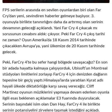
FPS serilerin arasında en sevilen oyunlardan biri olan Far
Cry’dan yeni, sevindiren haberler gelmeye başlıyor. 3.
oyunuyla birlikte tanınırlığını daha da artırmış olan serinin
devamının geleceği açıklandı. Yani Far Cry 4 çıkacak mı
sorusunun cevabını aldık: çıkıyor. Peki Far Cry 4 çıkış tarihi
ne zaman? Oyun Amerika’da 18 Kasım 2014 tarihinde
çıkacakken Avrupa’ya, yani ülkemize de 20 Kasım tarihinde
gelecek.
Peki, FarCry 4’te bu sefer hangi bölgede savaşacağız? En son
bir adada hayatta kalmaya çalışıyorduk, Ubisoft’un Montreal
stüdyoları limitlerini zorlayıp FarCry 4 için denizden dağların
tepesine bir geçiş yaptı.Himalaya’larda yaratılan Kyrat adlı
hayali ülkede diktatörlüğe karşı savaş vereceğiz. Cliff
Martinez oyunun müziklerini yapmaya devam ederken oyunla
ilgili esas beklenen açıklamalar E3 fuarında duyurulacak.
Serinin başındaki isim olan Dan Hay, FarCry 4 ile birlikte
serinin potansiyelini zirvelere taşımak istediğini açıkladı.