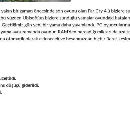
y, yakın bir zaman öncesinde son oyunu olan Far Cry 4’ü bizlere 
; bu yüzden Ubisoft’un bizlere sunduğu yamalar oyundaki hatalar
or. Geçtiğimiz gün yeni bir yama daha yayımlandı. PC oyuncuları
eni yama aynı zamanda oyunun RAM’den harcadığı miktarı da azalt
una otomatik olarak eklenecek ve hesabınızdan hiçbir ücret kesim
zeltildi.
s düşüşü giderildi.
i.