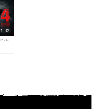
83
ACAK MI
,