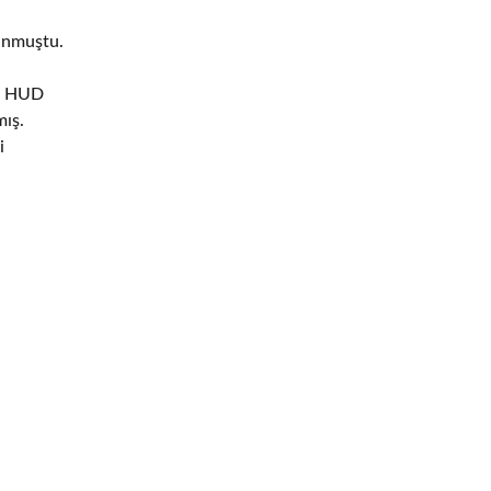
sunmuştu.
ı
na HUD
mış.
i