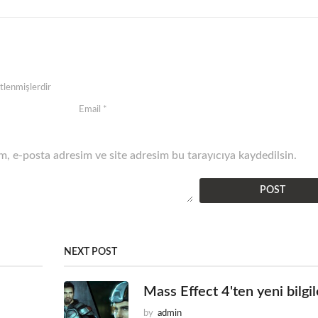
etlenmişlerdir
, e-posta adresim ve site adresim bu tarayıcıya kaydedilsin.
NEXT POST
Mass Effect 4'ten yeni bilgil
by
admin