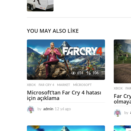
YOU MAY ALSO LIKE
654
106
XBOX
FAR CRY 4
,
MARKET
,
MICROSOFT
XBOX
FAR
Microsoft’tan Far Cry 4 hatası
Far Cr
için açıklama
olmay
by
admin
12 yıl ago
1
by
2
y
ı