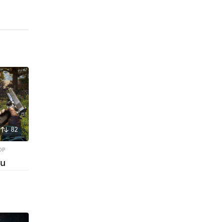
82
OP
su