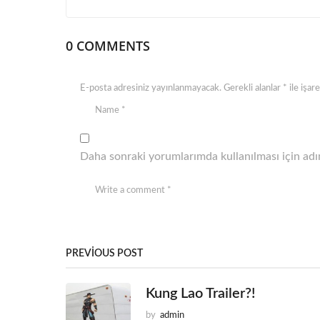
o
n
0 COMMENTS
E-posta adresiniz yayınlanmayacak.
Gerekli alanlar
*
ile işar
Daha sonraki yorumlarımda kullanılması için adım
PREVIOUS POST
Kung Lao Trailer?!
by
admin