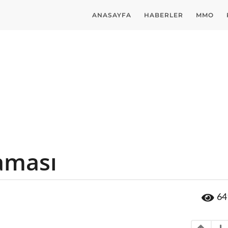
ANASAYFA
HABERLER
MMO
yaması
64