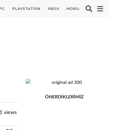
PC
PLAYSTATION
XBOX
MOBIL
ÖNERDİKLERİMİZ
1
views