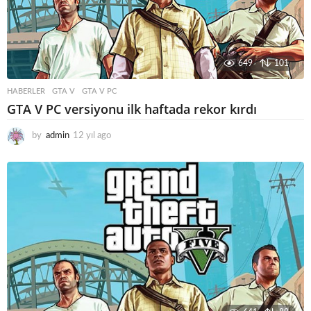
649
101
HABERLER
GTA V
,
GTA V PC
GTA V PC versiyonu ilk haftada rekor kırdı
by
admin
12 yıl ago
1
2
y
ı
l
a
g
o