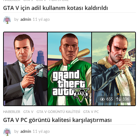
GTA V için adil kullanım kotası kaldırıldı
by
admin
11 yıl ago
1
1
y
ı
l
a
g
o
655
106
HABERLER
GTA V
,
GTA V GÖRÜNTÜ KALITESI
,
GTA V PC
GTA V PC görüntü kalitesi karşılaştırması
by
admin
11 yıl ago
1
1