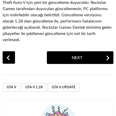
Theft Auto V için yeni bir güncelleme duyuruldu. Rockstar
Games tarafından duyurulan güncellemenin, PC platformu
için indirilebilir olacağı belirtildi. Güncelleme versiyonu
olarak 1.28 olan güncelleme ile, performans hatalarının
giderileceği açıklandı. Rockstar Games Destek birimine gelen
şikayetler ile şekillenen güncelleme için net bir tarih
verilmedi.
P
NEXT
o
s
t
P
,
,
a
GTA V
GTA V 1.28
GTA V UPDATE
g
i
n
a