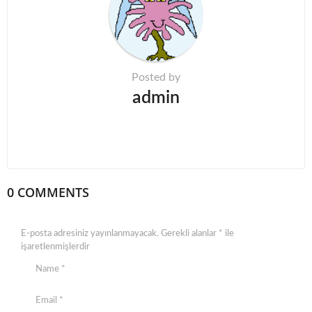
t
i
o
n
Posted by
admin
0 COMMENTS
E-posta adresiniz yayınlanmayacak.
Gerekli alanlar
*
ile
işaretlenmişlerdir