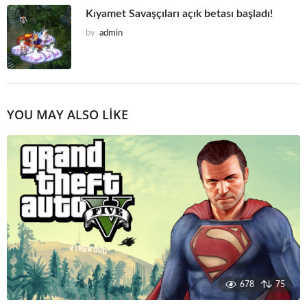
Kıyamet Savaşçıları açık betası başladı!
by
admin
YOU MAY ALSO LIKE
678
75