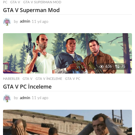
PC
GTA V
,
GTA V SUPERMAN MOD
GTA V Superman Mod
by
admin
11 yıl ago
1
1
y
ı
l
a
g
o
636
75
HABERLER
GTA V
,
GTA V INCELEME
,
GTA V PC
GTA V PC İnceleme
by
admin
11 yıl ago
1
1
y
ı
l
a
g