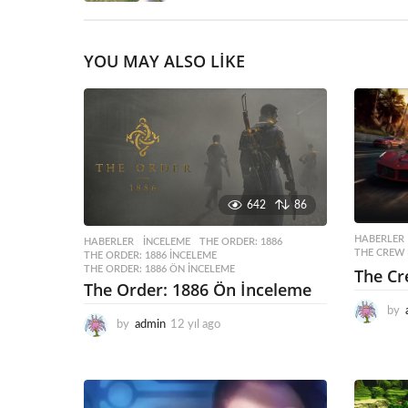
YOU MAY ALSO LIKE
642
86
HABERLER
HABERLER
INCELEME
,
THE ORDER: 1886
,
THE CREW 
THE ORDER: 1886 INCELEME
,
THE ORDER: 1886 ÖN INCELEME
The Cr
The Order: 1886 Ön İnceleme
by
by
admin
12 yıl ago
1
2
y
ı
l