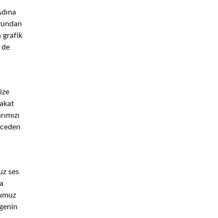
 Adına
oyundan
 grafik
 de
ize
fakat
rımızı
nceden
uz ses
la
ğumuz
egenin