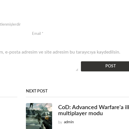
etlenmişlerdir
, e-posta adresim ve site adresim bu tarayıcıya kaydedilsin.
NEXT POST
CoD: Advanced Warfare'a il
multiplayer modu
by
admin