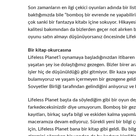
Son zamanların en ilgi çekici oyunları adında bir list
baktığımızda bile “bomboş bir evrende ne yapabili
çok sanki bir fantazya kitabı içine sokuyor. Hikaye
kalitesi bakımından da bizlerden geçer not alırken b
oyunu satın almayı düşünüyorsanız öncesinde Lifel
Bir kitap okurcasına
Lifeless Planet’i oynamaya başladığınızdan itibaren
yaşatan şey ise dolaştığımız gezegen. Bizler birer a
işler hiç de düşünüldüğü gibi gitmiyor. Bir kaza ya
bulamıyoruz ve yaşam içermeyen bir gezegene geldi
Sovyetler Birliği tarafından gelindiğini anlıyoruz ve
Lifeless Planet başta da söylediğim gibi bir oyun de
farkedeceksinizdir diye umuyorum. Bomboş bir gez
kayıtları, birkaç sayfa bilgi ve eskiden kalma yapıml
maceramıza devam ediyoruz. Sürekli yeni bir bilgi çı
için, Lifeless Planet bana bir kitap gibi geldi. Bu b