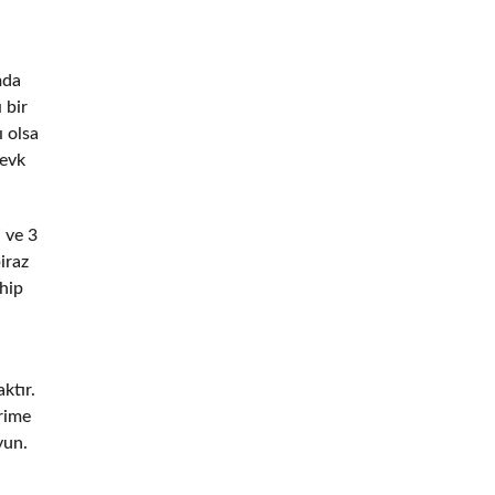
mda
 bir
ı olsa
zevk
i ve 3
iraz
hip
ktır.
rime
yun.