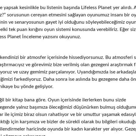
e yapsak kesinlikle bu listenin başında Lifeless Planet yer alırdı.
riz?” sorusunun cereyan etmesini sağlayan oyunumuz insanı bir 
sinin ve senaryosunun gayet iyi olduğunu söyleyebileceğimiz oyun
elki tek puan kırığını oyun sistemi konusunda verebiliriz. Eğer siz
ess Planet İnceleme yazısını okuyunuz.
 kendinizi bir atmosfer içerisinde hissediyorsunuz. Bu atmosferi s
raştırmacıyız ve görevimiz bize verilmiş olan gezegeni araştırmak 
pıyoruz ve uzay gemimiz parçalanıyor. Uyandığımızda ise arkadaşla
ğimizi farkediyoruz. Daha sonra ise aslında bu gezegene daha ö
 hikaye bu yönde gelişiyor.
ğil bir kitap bana göre. Oyun içerisinde ilerlerken bunu sizde
egende yalnız başımıza öleceğimizi düşünürken bulmuş olduğum
ar ile içimiz biraz olsun rahatlıyor ve bir umuttur yaşamak edasıy
ktığı için karşımıza ve bizler de sürekli olarak bu bilgileri okudu
ilgilendirmeler haricinde oyunda bir kadın karakter yer alıyor. Gez