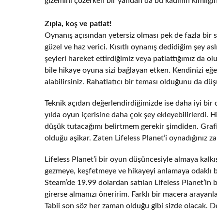
gizemini çözerken bir yandan da bu kadının kimliğin
Zıpla, koş ve patlat!
Oynanış açısından yetersiz olması pek de fazla bir 
güzel ve haz verici. Kısıtlı oynanış dedidiğim şey a
şeyleri hareket ettirdiğimiz veya patlattığımız da ol
bile hikaye oyuna sizi bağlayan etken. Kendinizi eğe
alabilirsiniz. Rahatlatıcı bir teması olduğunu da d
Teknik açıdan değerlendirdiğimizde ise daha iyi bir 
yılda oyun içerisine daha çok şey ekleyebilirlerdi. 
düşük tutacağımı belirtmem gerekir şimdiden. Grafi
olduğu aşikar. Zaten Lifeless Planet’i oynadığınız 
Lifeless Planet’i bir oyun düşüncesiyle almaya kalkışır
gezmeye, keşfetmeye ve hikayeyi anlamaya odaklı bir
Steam’de 19.99 dolardan satılan Lifeless Planet’in
girerse almanızı öneririm. Farklı bir macera arayan
Tabii son söz her zaman olduğu gibi sizde olacak. De