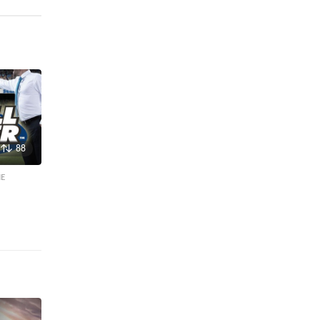
88
ME
,
,