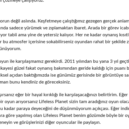
i çözmeye çalışıyoruz.
sorun değil aslında. Keşfetmeye çalıştığımız gezegen gerçek anla
slında sadece yürümek ve zıplamaktan ibaret. Arada bir görev icabı
uyor tabii ama yine de yetersiz kalıyor. Her ne kadar oynanış kısıtl
r bu atmosfer içerisine sokabilirseniz oyundan rahat bir şekilde 
üşünüyorum.
oyun ile karşılaşmamız gerekirdi. 2011 yılından bu yana 3 yıl geçt
Hikayesi güzel fakat oynanış bakımından geride kaldığı için puanı b
ksel açıdan baktığımızda ise günümüz gerisinde bir görüntüye sa
zaman bunu kendiniz de göreceksiniz.
sanız eğer bir hayal kırıklığı ile karşılaşacağınızı belirtirim. Eğer
 oyun arıyorsanız Lifeless Planet sizin tam aradığınız oyun olaca
 bu kadar paraya deyeceğini de düşünmüyorum açıkçası. Eğer indi
lara göre yapılmış olan Lifeless Planet benim gözümde böyle bir o
neyin ve görüşlerinizi diğer oyuncular ile paylaşın.