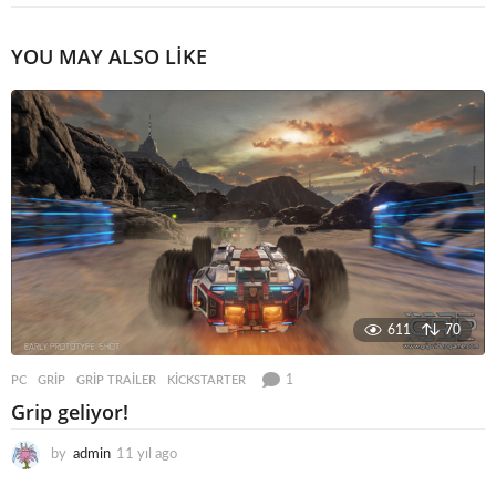
YOU MAY ALSO LIKE
611
70
1
PC
GRIP
,
GRIP TRAILER
,
KICKSTARTER
Grip geliyor!
by
admin
11 yıl ago
1
1