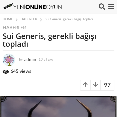
HABERLER
HOME
Sui Generis, gerekli bağışı topladı
HABERLER
1
Sui Generis, gerekli bağışı
3
y
topladı
ı
l
a
admin
by
13 yıl ago
1
3
g
y
645
views
o
ı
1
l
3
97
a
g
y
o
ı
l
a
g