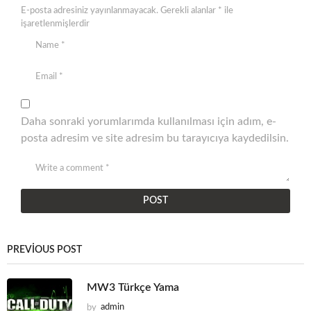
E-posta adresiniz yayınlanmayacak.
Gerekli alanlar
*
ile
işaretlenmişlerdir
Daha sonraki yorumlarımda kullanılması için adım, e-
posta adresim ve site adresim bu tarayıcıya kaydedilsin.
PREVIOUS POST
MW3 Türkçe Yama
by
admin