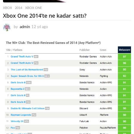
XBOX
2014
,
XBOX ONE
Xbox One 2014’te ne kadar sattı?
by
admin
12 yıl ago
1
2
y
ı
l
a
g
o