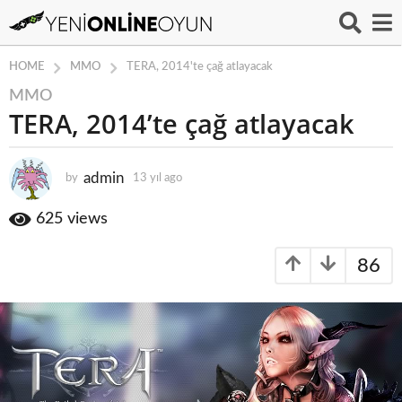
MMO
HOME
TERA, 2014'te çağ atlayacak
MMO
1
TERA, 2014’te çağ atlayacak
3
y
ı
admin
by
13 yıl ago
1
l
3
a
y
625
views
g
ı
o
l
86
a
1
g
3
o
y
ı
l
a
g