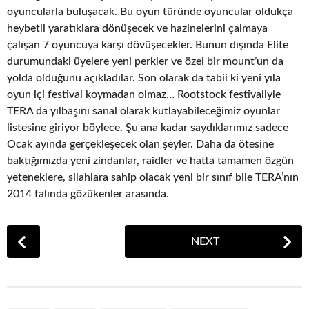
oyuncularla buluşacak. Bu oyun türünde oyuncular oldukça
heybetli yaratıklara dönüşecek ve hazinelerini çalmaya
çalışan 7 oyuncuya karşı dövüşecekler. Bunun dışında Elite
durumundaki üyelere yeni perkler ve özel bir mount’un da
yolda olduğunu açıkladılar. Son olarak da tabii ki yeni yıla
oyun içi festival koymadan olmaz… Rootstock festivaliyle
TERA da yılbaşını sanal olarak kutlayabileceğimiz oyunlar
listesine giriyor böylece. Şu ana kadar saydıklarımız sadece
Ocak ayında gerçekleşecek olan şeyler. Daha da ötesine
baktığımızda yeni zindanlar, raidler ve hatta tamamen özgün
yeteneklere, silahlara sahip olacak yeni bir sınıf bile TERA’nın
2014 falında gözükenler arasında.
P
NEXT
o
s
t
P