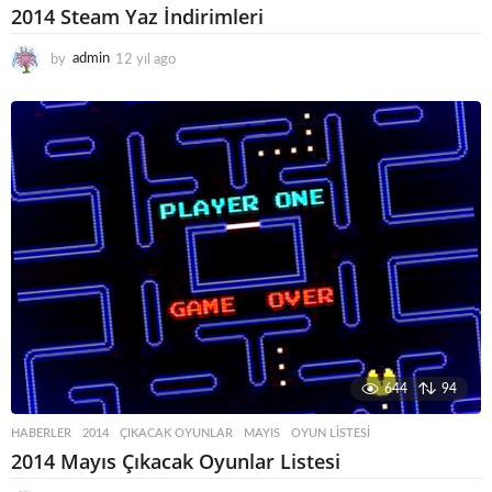
2014 Steam Yaz İndirimleri
by
admin
12 yıl ago
1
2
y
ı
l
a
g
o
644
94
HABERLER
2014
,
ÇIKACAK OYUNLAR
,
MAYIS
,
OYUN LISTESI
2014 Mayıs Çıkacak Oyunlar Listesi