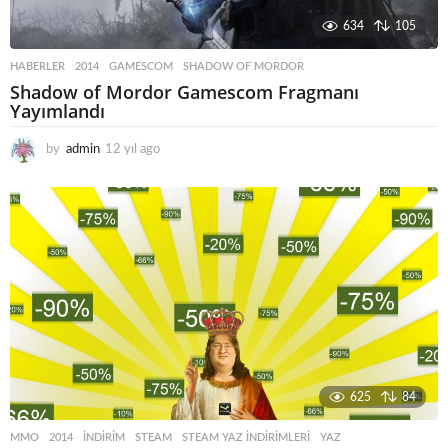
634
105
HABERLER
2014
,
GAMESCOM
,
SHADOW OF MORDOR
Shadow of Mordor Gamescom Fragmanı
Yayımlandı
by
admin
12 yıl ago
1
2
y
ı
l
a
g
o
625
84
MMO
2014
,
INDIRIM
,
STEAM
,
STEAM YAZ İNDIRIMLERI
,
YAZ