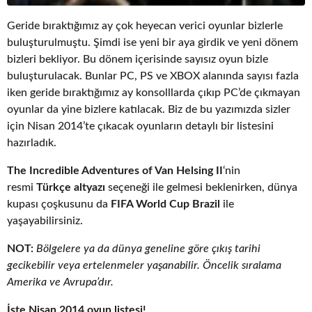
Geride bıraktığımız ay çok heyecan verici oyunlar bizlerle
buluşturulmuştu. Şimdi ise yeni bir aya girdik ve yeni dönem
bizleri bekliyor. Bu dönem içerisinde sayısız oyun bizle
buluşturulacak. Bunlar PC, PS ve XBOX alanında sayısı fazla
iken geride bıraktığımız ay konsolllarda çıkıp PC’de çıkmayan
oyunlar da yine bizlere katılacak. Biz de bu yazımızda sizler
için Nisan 2014’te çıkacak oyunların detaylı bir listesini
hazırladık.
The Incredible Adventures of Van Helsing II
‘nin
resmi
Türkçe altyazı
seçeneği ile gelmesi beklenirken,
dünya
kupası çoşkusunu da
FIFA World Cup Brazil
ile
yaşayabilirsiniz.
NOT:
Bölgelere ya da dünya geneline göre çıkış tarihi
gecikebilir veya ertelenmeler yaşanabilir. Öncelik sıralama
Amerika ve Avrupa’dır.
İşte Nisan 2014 oyun listesi!