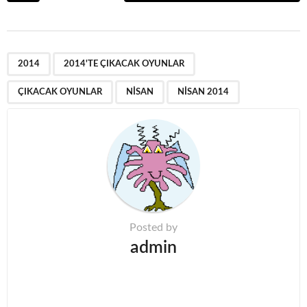
s
t
P
,
,
,
,
a
2014
2014'TE ÇIKACAK OYUNLAR
g
ÇIKACAK OYUNLAR
NISAN
NISAN 2014
i
n
a
t
i
o
n
Posted by
admin