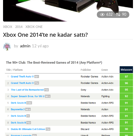
632
90
XBOX
2014
,
XBOX ONE
Xbox One 2014’te ne kadar sattı?
by
admin
12 yıl ago
1
2
y
ı
l
a
g
o