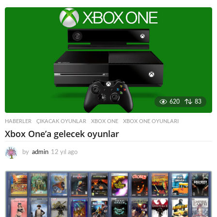
y
ı
l
a
g
o
620
83
HABERLER
ÇIKACAK OYUNLAR
,
XBOX ONE
,
XBOX ONE OYUNLARI
Xbox One’a gelecek oyunlar
by
admin
12 yıl ago
1
2
y
ı
l
a
g
o