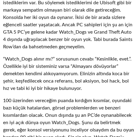
istediklerim var. Bu söylemek istediklerimi de Ubisoft gibi bir
markaya sempatim olmayan biri olarak dile getireceğim.
Konsolda her iki oyun da oynanır. İkisi de bir arada sizlere
eğlenceli saatler yaşatacak. Ancak PC sahipleri için şu an için
GTA 5 PC’ye gelene kadar Watch_Dogs ve Grand Theft Auto
4 dışında uğraşılacak benzer bir oyun yok. Tabi burada Saints
Row’dan da bahsetmeden geçmeyelim.
“Watch_Dogs alınır mı?” sorusunun cevabı “Kesinlikle, evet.”.
Özellikle iyi bir sisteminiz varsa “Almayanı dövüyorlar”
demekten kendimi alıkoyamıyorum. Elinizin altında koca bir
şehir, keşfedilecek onca referans, bol aksiyon, bol hack, bol
hız ve tabi ki iyi bir hikaye bulunuyor.
100 üzerinden vereceğim puanda kırdığım kısımlar, oyundaki
bazı küçük hatalardan, görsel problemlerden ve benzeri
kısımlardan olacak. Onun dışında şu an PC’de oynanabilecek
en iyi açık dünya oyun Watch_Dogs. Şunu da belirtmek
gerek, eğer konsol versiyonunu inceliyor olsaydım da bu oyun