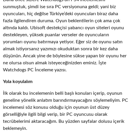
sunmuştuk, şimdi ise sıra PC versiyonuna geldi; yani biz
oyuncuları, hiç değilse Türkiye’deki oyuncuları biraz daha
fazla ilgilendiren duruma. Oyun beklentilerin çok ama çok
altında kaldı. Ubisoft destekçisi yabancı oyun siteleri oyunu
destekleyen, yüksek puanlar verseler de oyuncuların
yorumları oyunu batırmaya yetiyor. Eğer siz de oyunu satın
almak istiyorsanız yazımızı okuduktan sonra bir kez daha
düşünün. Ancak yine de böylesine sükse yapan bir oyunu her
ne olursa olsun almak isteyeceğinizden eminiz. İşte
Watchdogs PC İnceleme yazısı.
Yola koyulalım
İlk olarak bu incelemenin belli başlı konuları içerip, oyunun
geneline yönelik anlatım barındırmayacağını söylemeliyim. PC
incelemesi söz konusu olduğu için oyunun üst düzey
görselliğiyle ilgili bilgi verip, bir PC oyuncusu olarak
tecrübelerimi aktaracağım. Bu yüzden sayfalar dolusu içerik
beklemeyin.