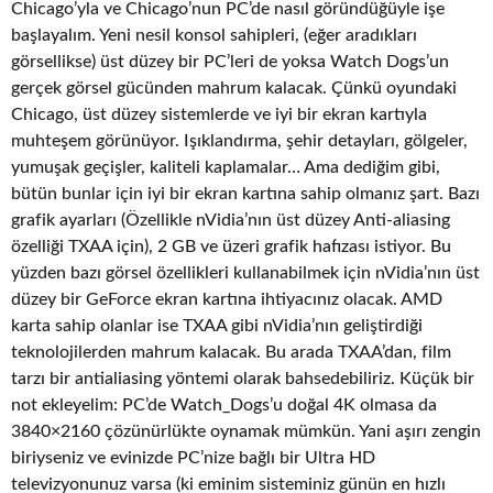
Chicago’yla ve Chicago’nun PC’de nasıl göründüğüyle işe
başlayalım. Yeni nesil konsol sahipleri, (eğer aradıkları
görsellikse) üst düzey bir PC’leri de yoksa Watch Dogs’un
gerçek görsel gücünden mahrum kalacak. Çünkü oyundaki
Chicago, üst düzey sistemlerde ve iyi bir ekran kartıyla
muhteşem görünüyor. Işıklandırma, şehir detayları, gölgeler,
yumuşak geçişler, kaliteli kaplamalar… Ama dediğim gibi,
bütün bunlar için iyi bir ekran kartına sahip olmanız şart. Bazı
grafik ayarları (Özellikle nVidia’nın üst düzey Anti-aliasing
özelliği TXAA için), 2 GB ve üzeri grafik hafızası istiyor. Bu
yüzden bazı görsel özellikleri kullanabilmek için nVidia’nın üst
düzey bir GeForce ekran kartına ihtiyacınız olacak. AMD
karta sahip olanlar ise TXAA gibi nVidia’nın geliştirdiği
teknolojilerden mahrum kalacak. Bu arada TXAA’dan, film
tarzı bir antialiasing yöntemi olarak bahsedebiliriz. Küçük bir
not ekleyelim: PC’de Watch_Dogs’u doğal 4K olmasa da
3840×2160 çözünürlükte oynamak mümkün. Yani aşırı zengin
biriyseniz ve evinizde PC’nize bağlı bir Ultra HD
televizyonunuz varsa (ki eminim sisteminiz günün en hızlı