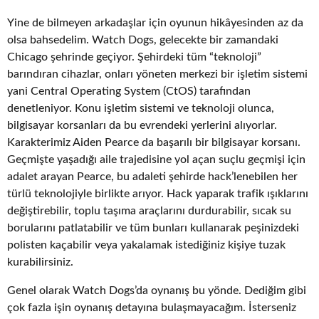
Yine de bilmeyen arkadaşlar için oyunun hikâyesinden az da
olsa bahsedelim. Watch Dogs, gelecekte bir zamandaki
Chicago şehrinde geçiyor. Şehirdeki tüm “teknoloji”
barındıran cihazlar, onları yöneten merkezi bir işletim sistemi
yani Central Operating System (CtOS) tarafından
denetleniyor. Konu işletim sistemi ve teknoloji olunca,
bilgisayar korsanları da bu evrendeki yerlerini alıyorlar.
Karakterimiz Aiden Pearce da başarılı bir bilgisayar korsanı.
Geçmişte yaşadığı aile trajedisine yol açan suçlu geçmişi için
adalet arayan Pearce, bu adaleti şehirde hack’lenebilen her
türlü teknolojiyle birlikte arıyor. Hack yaparak trafik ışıklarını
değiştirebilir, toplu taşıma araçlarını durdurabilir, sıcak su
borularını patlatabilir ve tüm bunları kullanarak peşinizdeki
polisten kaçabilir veya yakalamak istediğiniz kişiye tuzak
kurabilirsiniz.
Genel olarak Watch Dogs’da oynanış bu yönde. Dediğim gibi
çok fazla işin oynanış detayına bulaşmayacağım. İsterseniz