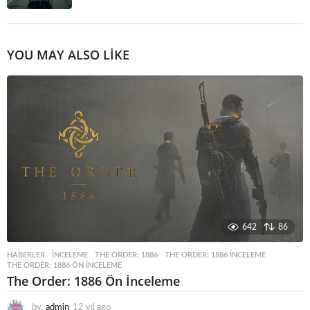
YOU MAY ALSO LIKE
642
86
HABERLER
INCELEME
,
THE ORDER: 1886
,
THE ORDER: 1886 INCELEME
,
THE ORDER: 1886 ÖN INCELEME
The Order: 1886 Ön İnceleme
by
admin
12 yıl ago
1