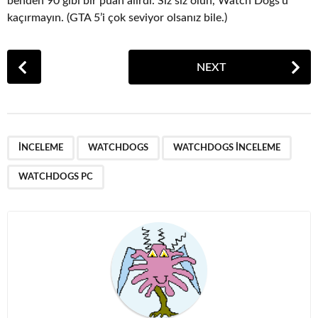
benden 90 gibi bir puan alırdı. Siz siz olun, Watch Dogs’u
kaçırmayın. (GTA 5’i çok seviyor olsanız bile.)
P
NEXT
o
s
t
P
,
,
,
a
INCELEME
WATCHDOGS
WATCHDOGS INCELEME
g
WATCHDOGS PC
i
n
a
t
i
o
n