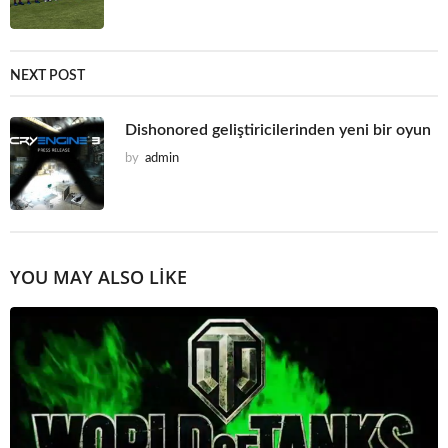
NEXT POST
Dishonored geliştiricilerinden yeni bir oyun
by
admin
YOU MAY ALSO LIKE