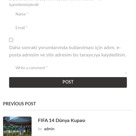
işaretlenmişlerdir
Daha sonraki yorumlarımda kullanılması için adım, e-
posta adresim ve site adresim bu tarayıcıya kaydedilsin.
PREVIOUS POST
FIFA 14 Dünya Kupası
by
admin