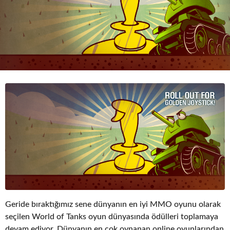
o
Geride bıraktığımız sene dünyanın en iyi MMO oyunu olarak
seçilen World of Tanks oyun dünyasında ödülleri toplamaya
devam ediyor. Dünyanın en çok oynanan online oyunlarından