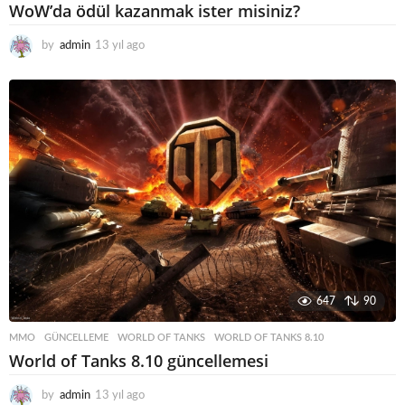
WoW’da ödül kazanmak ister misiniz?
by
admin
13 yıl ago
1
3
y
ı
l
a
g
o
647
90
MMO
GÜNCELLEME
,
WORLD OF TANKS
,
WORLD OF TANKS 8.10
World of Tanks 8.10 güncellemesi
by
admin
13 yıl ago
1