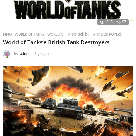
648
97
MMO
WORLD OF TANKS
,
WORLD OF TANKS BRITISH TANK DESTROYERS
World of Tanks’e British Tank Destroyers
by
admin
13 yıl ago
1
3
y
ı
l
a
g
o