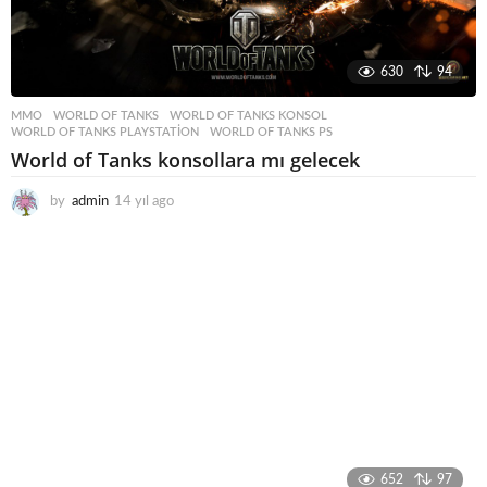
630
94
MMO
WORLD OF TANKS
,
WORLD OF TANKS KONSOL
,
WORLD OF TANKS PLAYSTATION
,
WORLD OF TANKS PS
World of Tanks konsollara mı gelecek
by
admin
14 yıl ago
1
4
y
ı
l
a
g
o
652
97