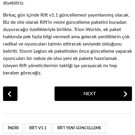
diyebiliriz.
Birkaç gün içinde Rift v1.1 güncellemesi yayımlanmış olacak.
Biz de site olarak Rift’in resmi güncelleme paketini buradan
duyuracağız özellikleriyle birlikte. Trion Worlds, ek paket
hakkında pek fazla bilgi vermedi ama gelecek yeniliklerin çok
radikal ve oyuncuları tatmin ettirecek seviyede olduğunu
belirtti. Storm Legion ek paketinden önce güncelleme yaparak
oyuncuları bir nebze de olsa yeni ek pakete hazırlamak
isteyen Rift yöneticilerinin taktiği işe yarayacak mı hep
beraber göreceğiz.
P
NEXT
o
s
t
P
,
,
a
INDIR
RIFT V1.1
RIFT YENI GÜNCELLEME