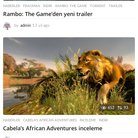
HABERLER
FRAGMAN
,
INDIR
,
RAMBO: THE GAME
,
TORRENT
,
TRAILER
Rambo: The Game’den yeni trailer
by
admin
13 yıl ago
1
3
y
ı
l
a
g
o
653
93
HABERLER
CABELA'S AFRICAN ADVENTURES
,
INCELEME
,
INDIR
Cabela’s African Adventures inceleme