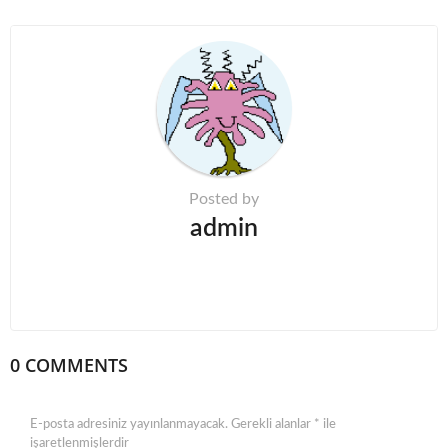
g
i
n
a
t
i
o
n
Posted by
admin
0 COMMENTS
E-posta adresiniz yayınlanmayacak.
Gerekli alanlar
*
ile
işaretlenmişlerdir