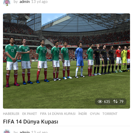
by
admin
13 yıl ago
1
3
y
ı
l
a
g
o
635
79
HABERLER
EK PAKET
,
FIFA 14 DÜNYA KUPASI
,
INDIR
,
OYUN
,
TORRENT
FIFA 14 Dünya Kupası
by
admin
13 yıl ago
1