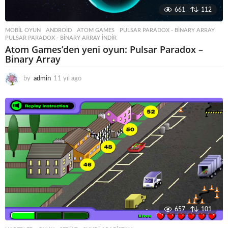
661
112
MOBIL OYUN
ANDROID
,
ATOM GAMES
,
PULSAR PARADOX - BINARY ARRAY
,
PULSAR PARADOX - BINARY ARRAY INDIR
Atom Games’den yeni oyun: Pulsar Paradox –
Binary Array
by
admin
11 yıl ago
1
1
y
ı
l
a
g
o
657
101