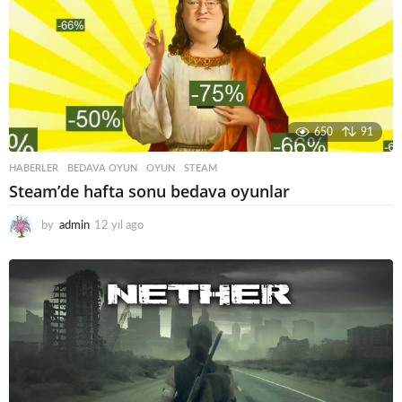
g
o
650
91
HABERLER
BEDAVA OYUN
,
OYUN
,
STEAM
Steam’de hafta sonu bedava oyunlar
by
admin
12 yıl ago
1
2
y
ı
l
a
g
o