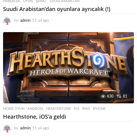
HABERLER
OYUN
,
ŞERIAT
,
SUUDI ARABISTAN
Suudi Arabistan’dan oyunlara ayrıcalık (!)
by
admin
11 yıl ago
1
1
y
ı
l
a
g
o
630
81
MOBIL OYUN
ANDROID
,
HEARTHSTONE
,
IOS
,
IPAD
,
IPHONE
Hearthstone, iOS’a geldi
by
admin
11 yıl ago
1
1