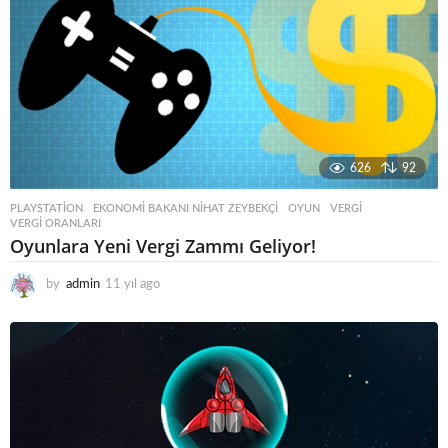
626
92
PLAYSTATION
EKONOMI BAKANI NIHAT ZEYBEKÇI
,
OYUN
,
VERGI
,
VERGI ORANLARI
Oyunlara Yeni Vergi Zammı Geliyor!
by
admin
11 yıl ago
1
1
y
ı
l
a
g
o