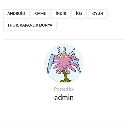
t
P
,
,
,
,
,
a
ANDROID
GAME
INDIR
IOS
OYUN
g
THOR: KARANLIK DÜNYA
i
n
a
t
i
o
n
Posted by
admin