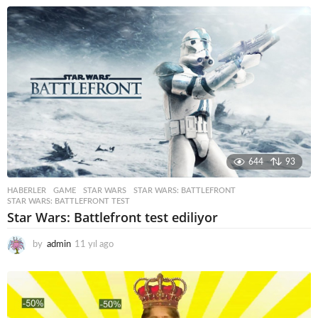
y
ı
l
a
g
o
644
93
HABERLER
GAME
,
STAR WARS
,
STAR WARS: BATTLEFRONT
,
STAR WARS: BATTLEFRONT TEST
Star Wars: Battlefront test ediliyor
by
admin
11 yıl ago
1
1
y
ı
l
a