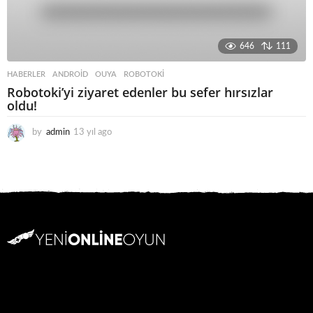
646
111
HABERLER
ANDROID
,
OUYA
,
ROBOTOKI
Robotoki’yi ziyaret edenler bu sefer hırsızlar
oldu!
by
admin
13 yıl ago
1
3
y
ı
l
a
g
o