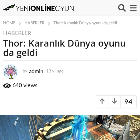
HABERLER
HOME
Thor: Karanlık Dünya oyunu da geldi
HABERLER
1
Thor: Karanlık Dünya oyunu
3
y
da geldi
ı
l
a
admin
by
13 yıl ago
1
3
g
y
640
views
o
ı
1
l
3
94
a
g
y
o
ı
l
a
g