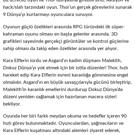
bu ücretsiz oyun ile Thor dünyasına girebilirsiniz. Aksiyon ve
hack/slah tarzındaki oyun, Thor’un gerçek görevlerini sunarak
9 Dünya’yı kurtarmayı oyunculara sunuyor.
Oyunun güçlü özelikleri arasında RPG türündeki ilk süper-
kahraman oyunu olması en başta gelenler arasında. 3D
grafikleri sayesinde gerçekçi görüntüler ve kontrol güçlerine
sahip olması da takip eden özelikler arasında yer alıyor.
Kara Elflerin lordu ve Asgard’ın kadim düşmanı Malekith,
Dokuz Dünya’yı yok etmek için bir istila düzenler! Thor, hızlı
hareket edip Kara Elflerin evreni karanlığa gömmesine engel
olmalıdır. Asgard’ın en büyük savaşçılarıyla gücünü birleştirip,
Malekith’in karanlık emellerini durdurup Dokuz Dünya’da
düzeni yeniden sağlamak için hazırlanan macera sizleri
bekliyor.
Oyunda her biri farklı meydan okuma ve hedefler içeren 90
hızlı görev bulunmaktadır. Oyunculardan, yağmacıların ve
Kara Elflerin kuşatması altındaki alemleri ziyaret ederek,