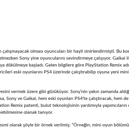
n çalışmayacak olması oyuncuları bir hayli sinirlendirmişti. Bu k
lmezken Sony yine oyuncularını sevindirmeye çalışıyor. Gaikai il
aya dökülmeye başladı. Gelen bilgilere göre PlayStation Remix ad
tiricileri eski oyunlarını PS4 üzerinde çalıştırabilip oyuna yeni mini
vesini vermek üzere gibi gözüküyor. Sony’nin yakın zamanda aldığ
sa, Sony ve Gaikai, hem eski oyunları PS4’te çalıştıracak, hem de
tion Remix patenti, bulut teknolojisinin yardımıyla yapımcıların 
yebilmesine olanak tanıyor.
esmi olarak şöyle bir örnek verilmiş: “Örneğin, mini-oyun bölüm