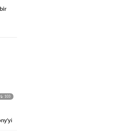
bir
103
ony’yi