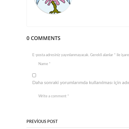
t
i
o
n
0 COMMENTS
E-posta adresiniz yayınlanmayacak.
Gerekli alanlar
*
ile işar
Daha sonraki yorumlarımda kullanılması için adım
PREVIOUS POST