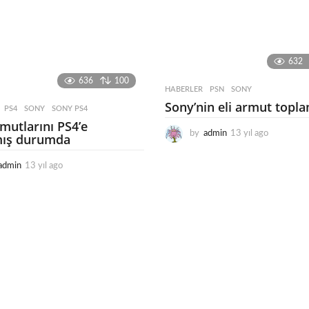
632
636
100
HABERLER
PSN
,
SONY
Sony’nin eli armut topla
PS4
,
SONY
,
SONY PS4
mutlarını PS4’e
by
admin
13 yıl ago
1
mış durumda
3
y
admin
13 yıl ago
1
ı
3
l
y
a
ı
g
l
o
a
g
o