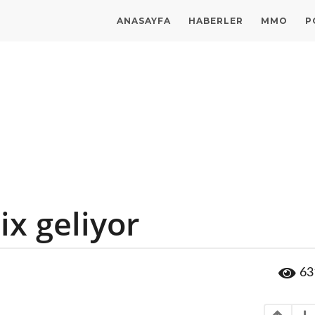
ANASAYFA
HABERLER
MMO
P
x geliyor
63