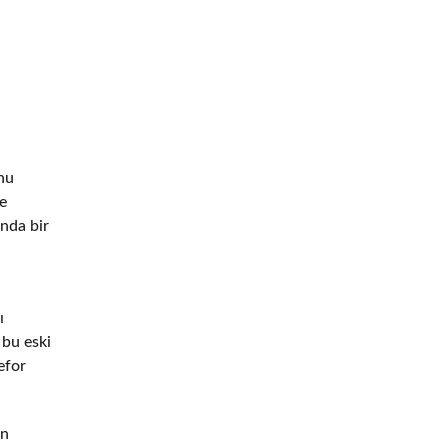
onu
e
ında bir
ı
 bu eski
efor
ün