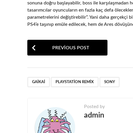
sonuna doğru başlayabilir, boss ile karşılaşmadan 
tasarımcılar oyuncuların en fazla kaç defa ölecekleri
parametrelerini değiştirebilir”. Yani daha gerçekç
PS4’e taşınıp emüle edilecek, hem de Ares dövüşünde
P
PREVIOUS POST
o
s
t
,
,
P
GAIKAI
PLAYSTATION REMIX
SONY
a
g
Posted by
i
admin
n
a