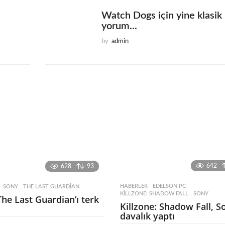
Watch Dogs için yine klasik 
yorum...
by
admin
642
628
93
HABERLER
EDELSON PC
,
SONY
,
THE LAST GUARDIAN
KILLZONE: SHADOW FALL
,
SONY
The Last Guardian’ı terk
Killzone: Shadow Fall, S
davalık yaptı