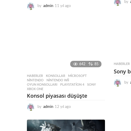
by
by
admin
11 yıl ago
1
1
y
ı
l
a
g
o
HABERLER
642
85
Sony b
HABERLER
KONSOLLAR
,
MICROSOFT
,
NINTENDO
,
NINTENDO WII
,
by
OYUN KONSOLLARI
,
PLAYSTATION 4
,
SONY
,
XBOX ONE
Konsol piyasası düşüşte
by
admin
12 yıl ago
1
2
y
ı
l