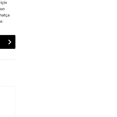
için
yun
ahatça
r.