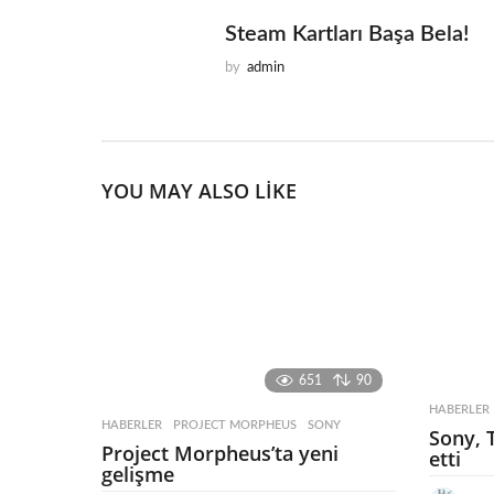
Steam Kartları Başa Bela!
by
admin
YOU MAY ALSO LIKE
651
90
HABERLER
HABERLER
PROJECT MORPHEUS
,
SONY
Sony, 
Project Morpheus’ta yeni
etti
gelişme