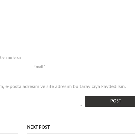
etlenmişlerdir
, e-posta adresim ve site adresim bu tarayıcıya kaydedilsin.
NEXT POST